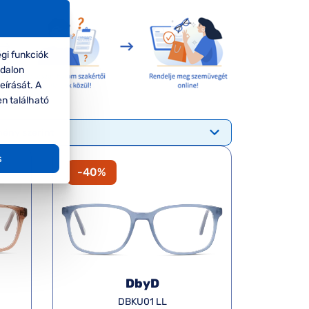
gi funkciók
ldalon
eírását. A
en található
s
-40%
DbyD
DBKU01 LL