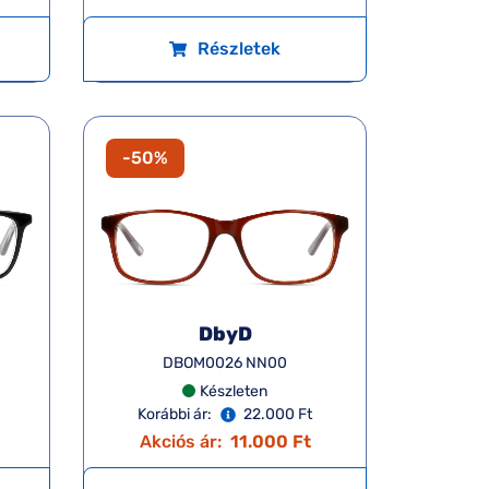
Részletek
-50%
DbyD
DBOM0026 NN00
Készleten
Korábbi ár:
22.000 Ft
Akciós ár:
11.000 Ft