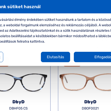
nk sütiket használ
ásárlási élmény érdekében sütiket használunk a tartalom és a közössé
oz, a weboldal forgalmunk elemzéséhez és reklámozás céljából. A webo
d az Adatkezelési tájékoztatónkat és a sütik használatának részletes l
solatos beállításaidat a későbbiekben bármikor módosíthatod a láblécb
Rendezés
beállítások feliratra kattintva.
k
Elutasítás
Elfogadá
50%
-50%
DbyD
DbyD
DBHF05 CS
DBOF0021