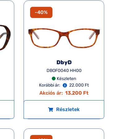
-40%
DbyD
DBOF0040 HH00
Készleten
Korábbi ár:
22.000 Ft
Akciós ár:
13.200 Ft
Részletek