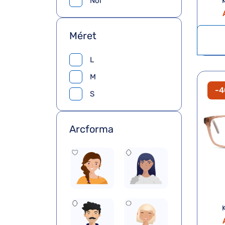
Női
Méret
L
M
-
S
Arcforma