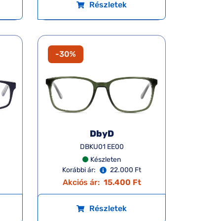
Részletek
-30%
DbyD
DBKU01 EE00
Készleten
Korábbi ár:
22.000 Ft
Akciós ár:
15.400 Ft
Részletek