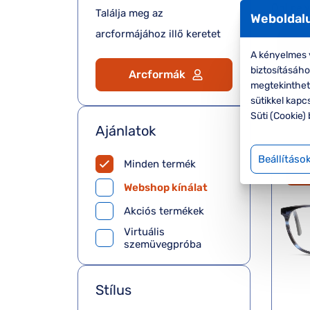
Találja meg az
Weboldalu
arcformájához illő keretet
A kényelmes v
biztosításáh
Arcformák
megtekinthete
sütikkel kapc
Süti (Cookie) 
Ajánlatok
Beállításo
Minden termék
-
Webshop kínálat
Akciós termékek
Virtuális
szemüvegpróba
Stílus