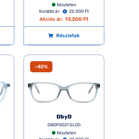
Készleten
Korábbi ár:
22.000 Ft
Akciós ár:
13.200 Ft
Részletek
-40%
DbyD
DBOF0021 GL00
Készleten