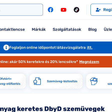
l
Szemüveglencsék
Ralph
Ray-Ban
Regi
Kontaktlencse
Tommy Hilfiger
Guess
l
Márkaismertető
Emporio Armani
Armani Exchange
ontaktlencse
Márkák
Szolgáltatások
Blog
Üzl
Ray-Ban
Ralph Lauren
Armani Exchange
További márkáink
Foglaljon online időpontot látásvizsgálatra
itt.
Jimmy Choo
nline: akár 50% keretekre és 20% lencsékre*
Megnézem
További márkáink megtekintése
Kollekciók
Ofotért+
Szemüveg-biztosítás
eg-előfizetés
sz
Komplett 20% minden szemüvege
Seen Belépőár ajánlat
nyag keretes DbyD szemüvegek