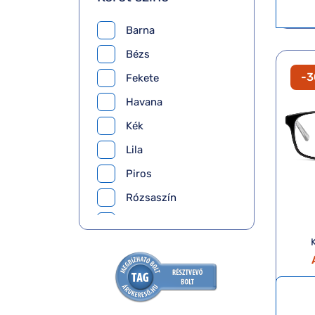
Barna
Bézs
-
Fekete
Havana
Kék
Lila
Piros
Rózsaszín
Szürke
Transzparens
Zöld