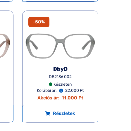
-50%
DbyD
DB2136 002
Készleten
Korábbi ár:
22.000 Ft
Akciós ár:
11.000 Ft
Részletek