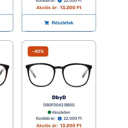
Korábbi ár:
22.000 Ft
Akciós ár:
13.200 Ft
Részletek
-40%
DbyD
DBOF0042 BB00
Készleten
Korábbi ár:
22.000 Ft
Akciós ár:
13.200 Ft