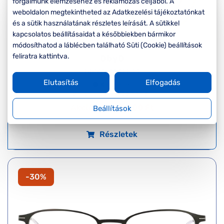
forgalmunk elemzéséhez és reklámozás céljából. A
weboldalon megtekintheted az Adatkezelési tájékoztatónkat
és a sütik használatának részletes leírását. A sütikkel
kapcsolatos beállításaidat a későbbiekben bármikor
módosíthatod a láblécben található Süti (Cookie) beállítások
feliratra kattintva.
DbyD
DBOM5043 EE00
Elutasítás
Elfogadás
Készleten
Korábbi ár:
27.000 Ft
Akciós ár:
13.500 Ft
Beállítások
Részletek
-30%