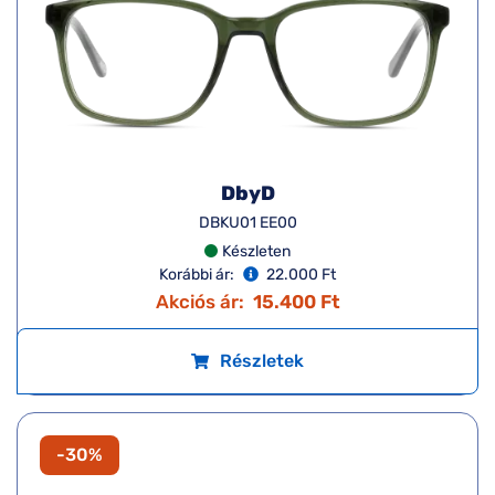
DbyD
DBKU01 EE00
Készleten
Korábbi ár:
22.000 Ft
Akciós ár:
15.400 Ft
Részletek
-30%