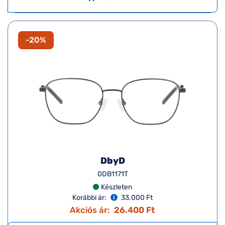
-20%
DbyD
0DB1171T
Készleten
Korábbi ár:
33.000 Ft
Akciós ár:
26.400 Ft