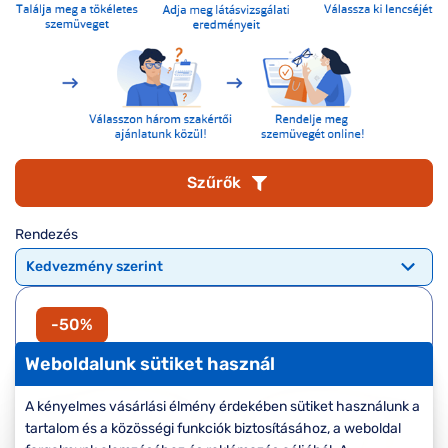
Komplett 20%
Blog
á
minden
G
szemüvegekre
zletek
k
Seen Belépőár
T
ajánlat
c
Szűrők
Rendezés
-50%
Weboldalunk sütiket használ
A kényelmes vásárlási élmény érdekében sütiket használunk a
tartalom és a közösségi funkciók biztosításához, a weboldal