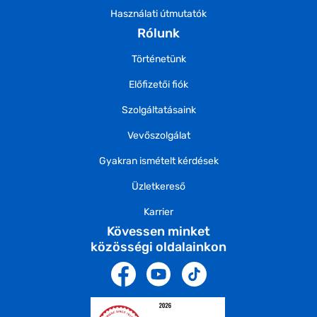
Használati útmutatók
Rólunk
Történetünk
Előfizetői fiók
Szolgáltatásaink
Vevőszolgálat
Gyakran ismételt kérdések
Üzletkereső
Karrier
Kövessen minket
közösségi oldalainkon