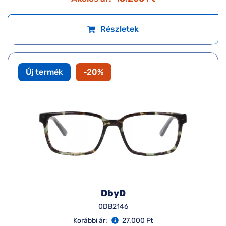
Részletek
Új termék
-20%
DbyD
0DB2146
Korábbi ár:
27.000 Ft