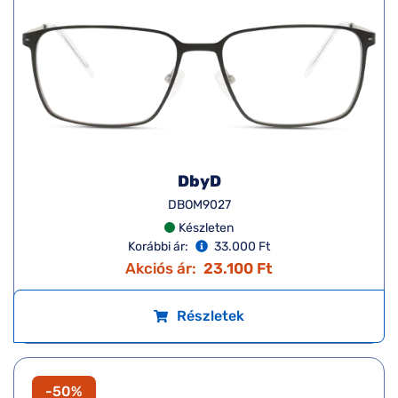
DbyD
DBOM9027
Készleten
Korábbi ár:
33.000 Ft
Akciós ár:
23.100 Ft
Részletek
-50%