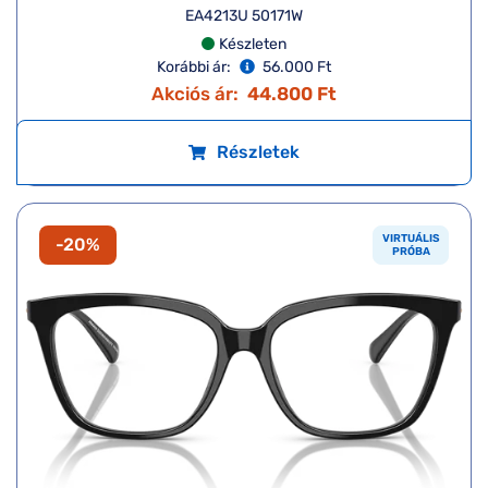
EA4213U 50171W
Készleten
Korábbi ár:
56.000 Ft
Akciós ár:
44.800 Ft
Részletek
VIRTUÁLIS
-20%
PRÓBA