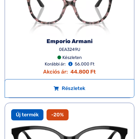
Emporio Armani
0EA3249U
Készleten
Korábbi ár:
56.000 Ft
Akciós ár:
44.800 Ft
Részletek
Új termék
-20%