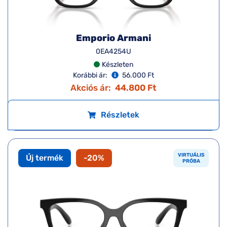
Emporio Armani
0EA4254U
Készleten
Korábbi ár:
56.000 Ft
Akciós ár:
44.800 Ft
Részletek
VIRTUÁLIS
Új termék
-20%
PRÓBA