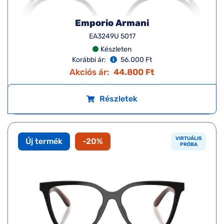
Emporio Armani
EA3249U 5017
Készleten
Korábbi ár:
56.000 Ft
Akciós ár:
44.800 Ft
Részletek
VIRTUÁLIS
Új termék
-20%
PRÓBA