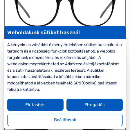
Weboldalunk sütiket használ
Emporio Armani
A kényelmes vásárlási élmény érdekében sütiket használunk a
EA3168 5001
tartalom és a közösségi funkciók biztosításához, a weboldal
Készleten
forgalmunk elemzéséhez és reklámozás céljából. A
Korábbi ár:
56.000 Ft
weboldalon megtekintheted az Adatkezelési tájékoztatónkat
Akciós ár:
44.800 Ft
és a sütik használatának részletes leírását. A sütikkel
kapcsolatos beállításaidat a későbbiekben bármikor
módosíthatod a láblécben található Süti (Cookie) beállítások
Részletek
feliratra kattintva.
Elutasítás
Elfogadás
-20%
Beállítások