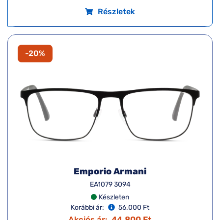
Részletek
-20%
Emporio Armani
EA1079 3094
Készleten
Korábbi ár:
56.000 Ft
Akciós ár:
44.800 Ft