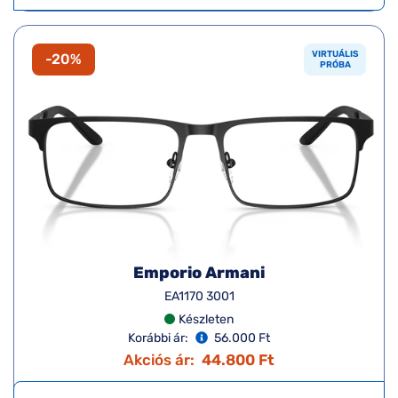
VIRTUÁLIS
-20%
PRÓBA
Emporio Armani
EA1170 3001
Készleten
Korábbi ár:
56.000 Ft
Akciós ár:
44.800 Ft