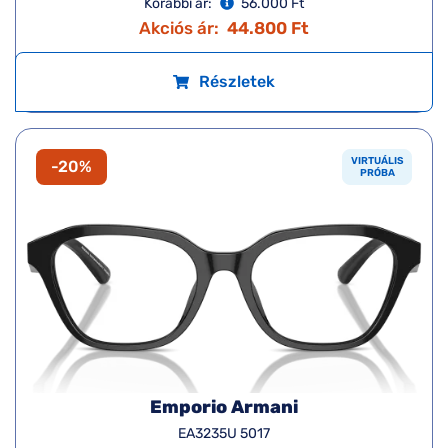
Korábbi ár:
56.000 Ft
Akciós ár:
44.800 Ft
Részletek
VIRTUÁLIS
-20%
PRÓBA
Emporio Armani
EA3235U 5017