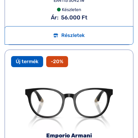
EA4115 50421W
Készleten
Ár:
56.000 Ft
Részletek
Új termék
-20%
Emporio Armani