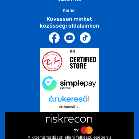
Karrier
Kövessen minket
közösségi oldalainkon
Árukereső.hu
A kibertámadások elleni felkészülésében a