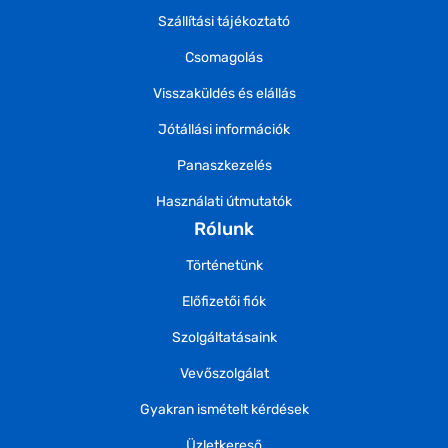
Szállítási tájékoztató
Csomagolás
Visszaküldés és elállás
Jótállási információk
Panaszkezelés
Használati útmutatók
Rólunk
Történetünk
Előfizetői fiók
Szolgáltatásaink
Vevőszolgálat
Gyakran ismételt kérdések
Üzletkereső