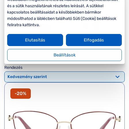
Komplett 20%
Blog
á
és a sütik használatának részletes leírását. A sütikkel
minden
kapcsolatos beállításaidat a későbbiekben bármikor
G
szemüvegekre
zletek
módosíthatod a láblécben található Süti (Cookie) beállítások
k
Seen Belépőár
feliratra kattintva.
T
ajánlat
c
Elutasítás
Elfogadás
Szűrők
Beállítások
Rendezés
-20%