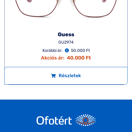
Guess
GU2974
Korábbi ár:
50.000 Ft
Akciós ár:
40.000 Ft
Részletek