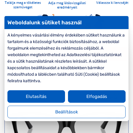
Komplett 20%
Blog
á
minden
G
szemüvegekre
zletek
k
Weboldalunk sütiket használ
Seen Belépőár
T
ajánlat
A kényelmes vásárlási élmény érdekében sütiket használunk a
c
tartalom és a közösségi funkciók biztosításához, a weboldal
forgalmunk elemzéséhez és reklámozás céljából. A
Szűrők
weboldalon megtekintheted az Adatkezelési tájékoztatónkat
és a sütik használatának részletes leírását. A sütikkel
kapcsolatos beállításaidat a későbbiekben bármikor
Rendezés
módosíthatod a láblécben található Süti (Cookie) beállítások
feliratra kattintva.
VIRTUÁLIS
Elutasítás
Elfogadás
PRÓBA
Beállítások