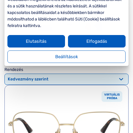
Komplett 20%
Blog
á
és a sütik használatának részletes leírását. A sütikkel
minden
kapcsolatos beállításaidat a későbbiekben bármikor
G
szemüvegekre
zletek
módosíthatod a láblécben található Süti (Cookie) beállítások
k
Seen Belépőár
feliratra kattintva.
T
ajánlat
c
Elutasítás
Elfogadás
Szűrők
Beállítások
Rendezés
VIRTUÁLIS
PRÓBA