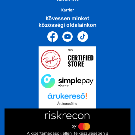
Karrier
Kövessen minket
közösségi oldalainkon
Árukereső.hu
A kibertámadások elleni felkészülésében a