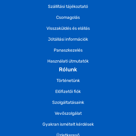
Szállítási tájékoztató
Csomagolás
Visszaküldés és elállás
Jótállási információk
Panaszkezelés
Használati útmutatók
Rólunk
Történetünk
Előfizetői fiók
Szolgáltatásaink
Vevőszolgálat
Gyakran ismételt kérdések
Üzletkereső