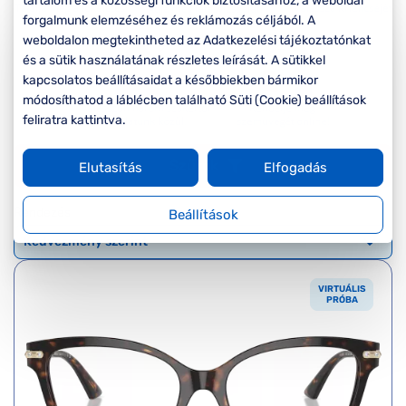
Komplett 20%
Blog
tartalom és a közösségi funkciók biztosításához, a weboldal
á
minden
forgalmunk elemzéséhez és reklámozás céljából. A
G
szemüvegekre
weboldalon megtekintheted az Adatkezelési tájékoztatónkat
zletek
k
és a sütik használatának részletes leírását. A sütikkel
Seen Belépőár
kapcsolatos beállításaidat a későbbiekben bármikor
T
ajánlat
módosíthatod a láblécben található Süti (Cookie) beállítások
c
feliratra kattintva.
Szűrők
Elutasítás
Elfogadás
Rendezés
Beállítások
VIRTUÁLIS
PRÓBA