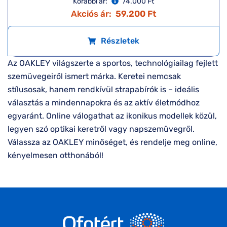
Korábbi ár:
74.000 Ft
Akciós ár:
59.200 Ft
Részletek
Az OAKLEY világszerte a sportos, technológiailag fejlett
szemüvegeiről ismert márka. Keretei nemcsak
stílusosak, hanem rendkívül strapabírók is – ideális
választás a mindennapokra és az aktív életmódhoz
egyaránt. Online válogathat az ikonikus modellek közül,
legyen szó optikai keretről vagy napszemüvegről.
Válassza az OAKLEY minőséget, és rendelje meg online,
kényelmesen otthonából!