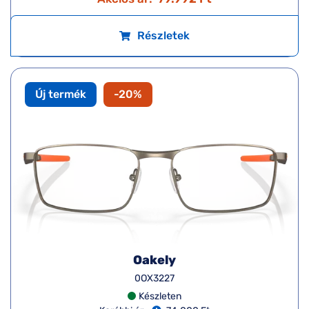
Részletek
Új termék
-20%
Oakely
0OX3227
Készleten