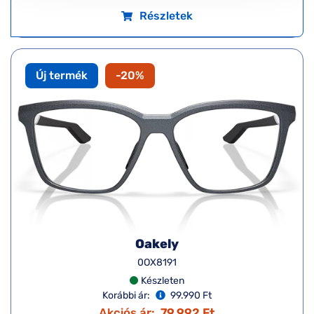
Részletek
Új termék
-20%
Oakely
0OX8191
Készleten
Korábbi ár:
99.990 Ft
Akciós ár:
79.992 Ft