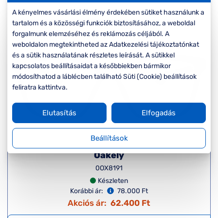
Komplett 20%
Blog
á
minden
A kényelmes vásárlási élmény érdekében sütiket használunk a
G
szemüvegekre
zletek
tartalom és a közösségi funkciók biztosításához, a weboldal
k
forgalmunk elemzéséhez és reklámozás céljából. A
Új termék
-20%
Seen Belépőár
weboldalon megtekintheted az Adatkezelési tájékoztatónkat
T
ajánlat
és a sütik használatának részletes leírását. A sütikkel
c
kapcsolatos beállításaidat a későbbiekben bármikor
módosíthatod a láblécben található Süti (Cookie) beállítások
feliratra kattintva.
Elutasítás
Elfogadás
Beállítások
Oakely
0OX8191
Készleten
Korábbi ár:
78.000 Ft
Akciós ár:
62.400 Ft