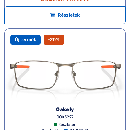
Részletek
Új termék
-20%
Oakely
0OX3227
Készleten