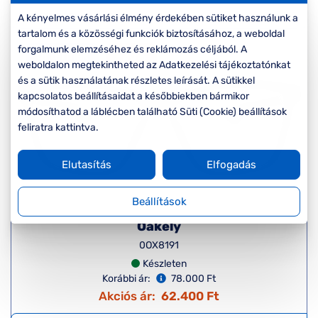
Komplett 20%
Blog
á
minden
A kényelmes vásárlási élmény érdekében sütiket használunk a
G
szemüvegekre
zletek
tartalom és a közösségi funkciók biztosításához, a weboldal
k
forgalmunk elemzéséhez és reklámozás céljából. A
Új termék
-20%
Seen Belépőár
weboldalon megtekintheted az Adatkezelési tájékoztatónkat
T
ajánlat
és a sütik használatának részletes leírását. A sütikkel
c
kapcsolatos beállításaidat a későbbiekben bármikor
módosíthatod a láblécben található Süti (Cookie) beállítások
feliratra kattintva.
Elutasítás
Elfogadás
Beállítások
Oakely
0OX8191
Készleten
Korábbi ár:
78.000 Ft
Akciós ár:
62.400 Ft