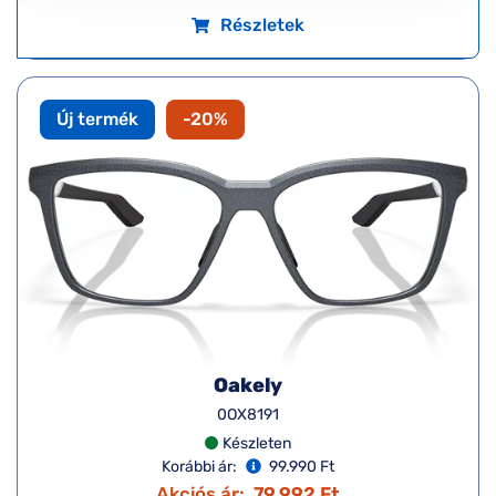
Részletek
Új termék
-20%
Oakely
0OX8191
Készleten
Korábbi ár:
99.990 Ft
Akciós ár:
79.992 Ft