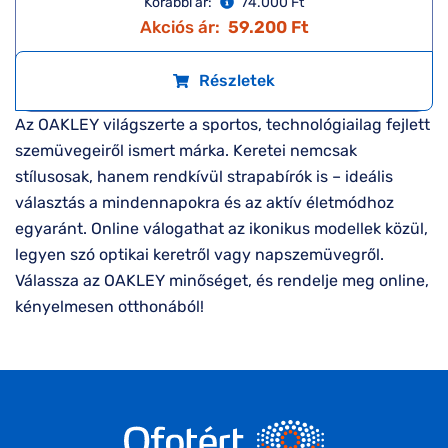
Korábbi ár:
74.000 Ft
Akciós ár:
59.200 Ft
Részletek
Az OAKLEY világszerte a sportos, technológiailag fejlett
szemüvegeiről ismert márka. Keretei nemcsak
stílusosak, hanem rendkívül strapabírók is – ideális
választás a mindennapokra és az aktív életmódhoz
egyaránt. Online válogathat az ikonikus modellek közül,
legyen szó optikai keretről vagy napszemüvegről.
Válassza az OAKLEY minőséget, és rendelje meg online,
kényelmesen otthonából!