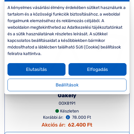
Komplett 20%
Blog
á
minden
A kényelmes vásárlási élmény érdekében sütiket használunk a
G
szemüvegekre
zletek
tartalom és a közösségi funkciók biztosításához, a weboldal
k
forgalmunk elemzéséhez és reklámozás céljából. A
Új termék
-20%
Seen Belépőár
weboldalon megtekintheted az Adatkezelési tájékoztatónkat
T
ajánlat
és a sütik használatának részletes leírását. A sütikkel
c
kapcsolatos beállításaidat a későbbiekben bármikor
módosíthatod a láblécben található Süti (Cookie) beállítások
feliratra kattintva.
Elutasítás
Elfogadás
Beállítások
Oakely
0OX8191
Készleten
Korábbi ár:
78.000 Ft
Akciós ár:
62.400 Ft