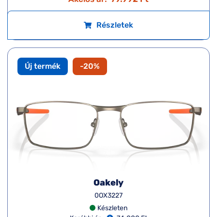
Részletek
Új termék
-20%
Oakely
0OX3227
Készleten