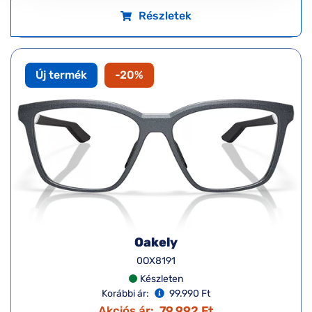
Részletek
Új termék
-20%
Oakely
0OX8191
Készleten
Korábbi ár:
99.990 Ft
Akciós ár:
79.992 Ft