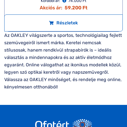
Korábbi ár:
74.000 Ft
Akciós ár:
59.200 Ft
Részletek
Az OAKLEY világszerte a sportos, technológiailag fejlett
szemüvegeiről ismert márka. Keretei nemcsak
stílusosak, hanem rendkívül strapabírók is – ideális
választás a mindennapokra és az aktív életmódhoz
egyaránt. Online válogathat az ikonikus modellek közül,
legyen szó optikai keretről vagy napszemüvegről.
Válassza az OAKLEY minőséget, és rendelje meg online,
kényelmesen otthonából!