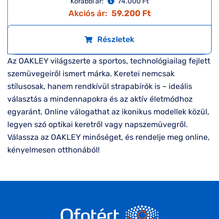
Korábbi ár:
74.000 Ft
Akciós ár:
59.200 Ft
Részletek
Az OAKLEY világszerte a sportos, technológiailag fejlett
szemüvegeiről ismert márka. Keretei nemcsak
stílusosak, hanem rendkívül strapabírók is – ideális
választás a mindennapokra és az aktív életmódhoz
egyaránt. Online válogathat az ikonikus modellek közül,
legyen szó optikai keretről vagy napszemüvegről.
Válassza az OAKLEY minőséget, és rendelje meg online,
kényelmesen otthonából!