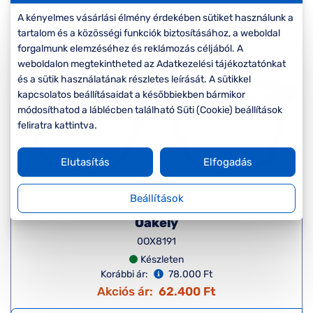
Komplett 20%
Blog
á
minden
A kényelmes vásárlási élmény érdekében sütiket használunk a
G
szemüvegekre
zletek
tartalom és a közösségi funkciók biztosításához, a weboldal
k
forgalmunk elemzéséhez és reklámozás céljából. A
Új termék
-20%
Seen Belépőár
weboldalon megtekintheted az Adatkezelési tájékoztatónkat
T
ajánlat
és a sütik használatának részletes leírását. A sütikkel
c
kapcsolatos beállításaidat a későbbiekben bármikor
módosíthatod a láblécben található Süti (Cookie) beállítások
feliratra kattintva.
Elutasítás
Elfogadás
Beállítások
Oakely
0OX8191
Készleten
Korábbi ár:
78.000 Ft
Akciós ár:
62.400 Ft