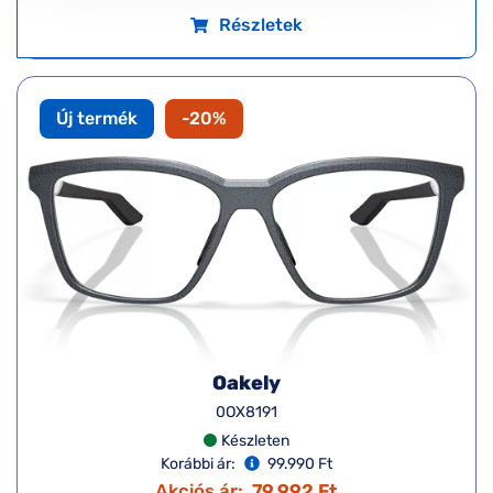
Részletek
Új termék
-20%
Oakely
0OX8191
Készleten
Korábbi ár:
99.990 Ft
Akciós ár:
79.992 Ft