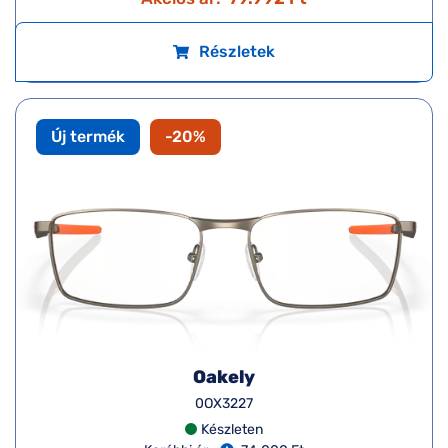
Részletek
Új termék
-20%
Oakely
0OX3227
Készleten