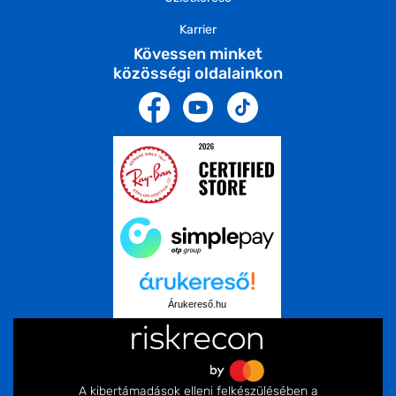
Karrier
Kövessen minket
közösségi oldalainkon
Árukereső.hu
A kibertámadások elleni felkészülésében a