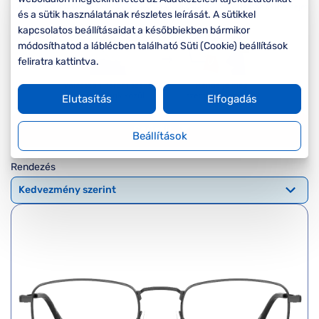
Komplett 20%
Blog
á
és a sütik használatának részletes leírását. A sütikkel
minden
kapcsolatos beállításaidat a későbbiekben bármikor
G
szemüvegekre
zletek
módosíthatod a láblécben található Süti (Cookie) beállítások
k
Seen Belépőár
feliratra kattintva.
T
ajánlat
c
Elutasítás
Elfogadás
Szűrők
Beállítások
Rendezés