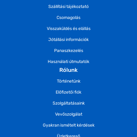
Szállítási tájékoztató
Csomagolás
Visszaküldés és elállás
Jótállási információk
Panaszkezelés
Használati útmutatók
Rólunk
Történetünk
Előfizetői fiók
Szolgáltatásaink
Vevőszolgálat
Gyakran ismételt kérdések
Üzletkereső