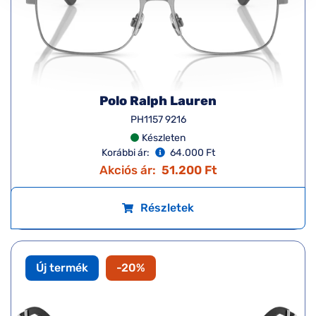
Polo Ralph Lauren
PH1157 9216
Készleten
Korábbi ár:
64.000 Ft
Akciós ár:
51.200 Ft
Részletek
Új termék
-20%