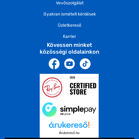
Vevőszolgálat
Gyakran ismételt kérdések
Üzletkereső
Karrier
Kövessen minket
közösségi oldalainkon
Árukereső.hu