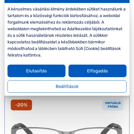
Komplett 20%
Blog
á
minden
A kényelmes vásárlási élmény érdekében sütiket használunk a
G
szemüvegekre
zletek
tartalom és a közösségi funkciók biztosításához, a weboldal
k
forgalmunk elemzéséhez és reklámozás céljából. A
Seen Belépőár
weboldalon megtekintheted az Adatkezelési tájékoztatónkat
T
ajánlat
és a sütik használatának részletes leírását. A sütikkel
c
kapcsolatos beállításaidat a későbbiekben bármikor
módosíthatod a láblécben található Süti (Cookie) beállítások
feliratra kattintva.
Szűrők
Elutasítás
Elfogadás
Rendezés
Beállítások
VIRTUÁLIS
-20%
PRÓBA