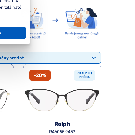
eírását. A
en található
s
VIRTUÁLIS
-20%
PRÓBA
Ralph
RA6055 9452