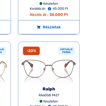
Készleten
Korábbi ár:
45.000 Ft
Akciós ár:
36.000 Ft
Részletek
LIS
VIRTUÁLIS
-20%
BA
PRÓBA
Ralph
RA6058 9427
Készleten