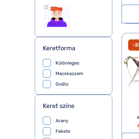
-
Keretforma
Különleges
Macskaszem
Ovális
Keret színe
K
Arany
Fekete