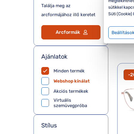
megtekinthete
Találja meg az
sütikkel kapc
Süti (Cookie) 
arcformájához illő keretet
Arcformák
Beállításo
Ajánlatok
Minden termék
-
Webshop kínálat
Akciós termékek
Virtuális
szemüvegpróba
Stílus