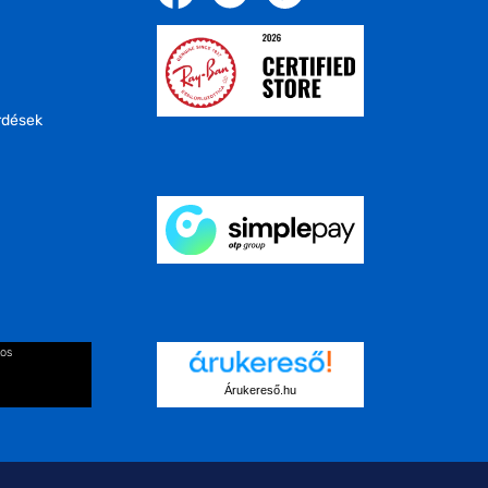
rdések
kos
Árukereső.hu