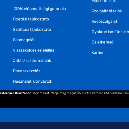
Előfizetői fiók
100% elégedettségi garancia
Szolgáltatásaink
Fizetési tájékoztató
Vevőszolgálat
Szállítási tájékoztató
Gyakran ismételt ké
Csomagolás
Üzletkereső
Visszaküldés és elállás
Karrier
Jótállási információk
Panaszkezelés
Használati útmutatók
astercard RiskRecon
segít minket. Védje meg magát Ön is a Mastercard kibervédelmi kiso