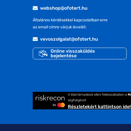
webshop@ofotert.hu
Általános kérdésekkel kapcsolatban erre
az email címre várjuk levelét:
vevoszolgalat@ofotert.hu
Online visszaküldés
bejelentése
A kibertámadások elleni felkészülésében a
M
segítségével!
Részletekért kattintson ide!