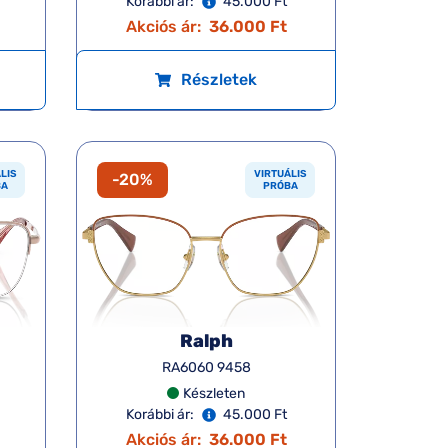
Korábbi ár:
45.000 Ft
Akciós ár:
36.000 Ft
Részletek
LIS
VIRTUÁLIS
-20%
BA
PRÓBA
Ralph
RA6060 9458
Készleten
Korábbi ár:
45.000 Ft
Akciós ár:
36.000 Ft