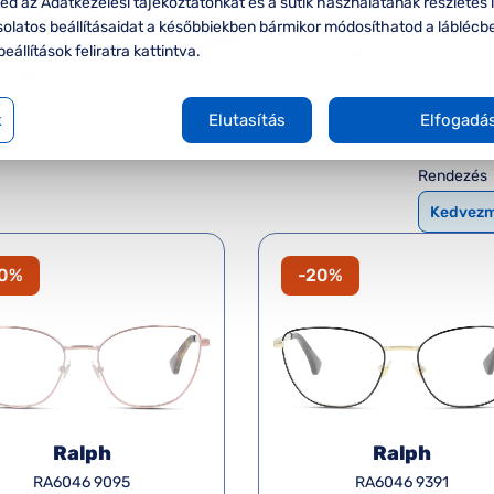
d az Adatkezelési tájékoztatónkat és a sütik használatának részletes l
solatos beállításaidat a későbbiekben bármikor módosíthatod a láblécb
beállítások feliratra kattintva.
k
Elutasítás
Elfogadá
Rendezés
20%
-20%
Ralph
Ralph
RA6046 9095
RA6046 9391