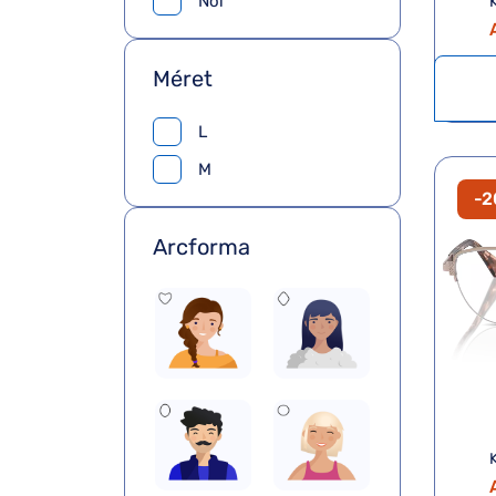
Női
K
Méret
L
M
-
Arcforma
K