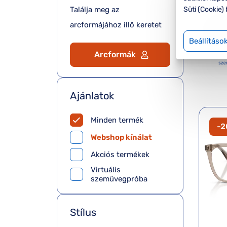
Süti (Cookie) 
Találja meg az
arcformájához illő keretet
Beállításo
Arcformák
Ajánlatok
Minden termék
-
Webshop kínálat
Akciós termékek
Virtuális
szemüvegpróba
Stílus