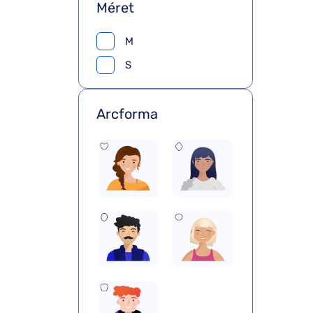
Méret
M
S
Arcforma