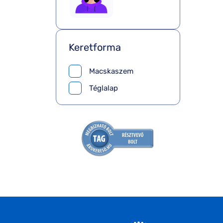
Keretforma
Macskaszem
Téglalap