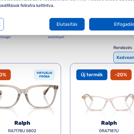
beállítások feliratra kattintva.
k
Elutasítás
Elfogadá
Rendezés
VIRTUÁLIS
20%
Új termék
-20%
PRÓBA
Ralph
Ralph
RA7178U 5802
0RA7187U