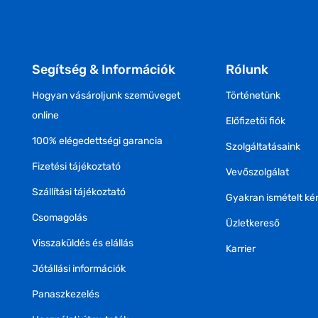
Segítség & Információk
Rólunk
Hogyan vásároljunk szemüveget
Történetünk
online
Előfizetői fiók
100% elégedettségi garancia
Szolgáltatásaink
Fizetési tájékoztató
Vevőszolgálat
Szállítási tájékoztató
Gyakran ismételt ké
Csomagolás
Üzletkereső
Visszaküldés és elállás
Karrier
Jótállási információk
Panaszkezelés