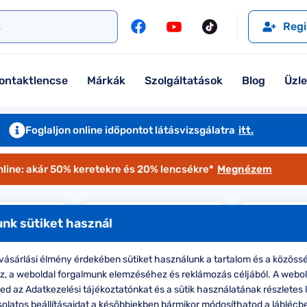
l
Szemüveglencsék
Ralph
Ray-Ban
Regi
Kontaktlencse
Tommy Hilfiger
Guess
l
Márkaismertető
Emporio Armani
Armani Exchange
ontaktlencse
Márkák
Szolgáltatások
Blog
Üzl
Ray-Ban
Ralph Lauren
Armani Exchange
További márkáink
Foglaljon online időpontot látásvizsgálatra
itt.
Jimmy Choo
nline: akár 50% keretekre és 20% lencsékre*
Megnézem
További márkáink megtekintése
Kollekciók
Ofotért+
nk sütiket használ
Szemüveg-biztosítás
eg-előfizetés
sz
Komplett 20% minden szemüvege
ásárlási élmény érdekében sütiket használunk a tartalom és a közössé
Seen Belépőár ajánlat
oz, a weboldal forgalmunk elemzéséhez és reklámozás céljából. A webo
d az Adatkezelési tájékoztatónkat és a sütik használatának részletes l
s keretes Ralph szemüvegek
solatos beállításaidat a későbbiekben bármikor módosíthatod a láblécb