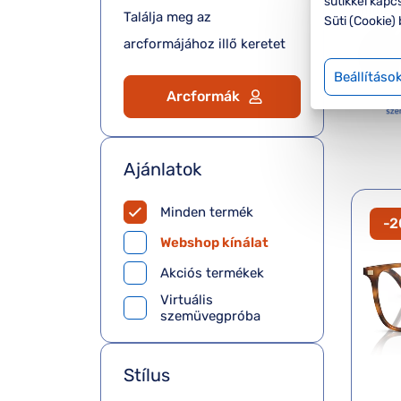
sütikkel kapc
Találja meg az
Süti (Cookie) 
arcformájához illő keretet
Beállításo
Arcformák
Ajánlatok
Minden termék
-
Webshop kínálat
Akciós termékek
Virtuális
szemüvegpróba
Stílus