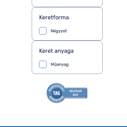
Keretforma
Négyzet
Keret anyaga
Műanyag