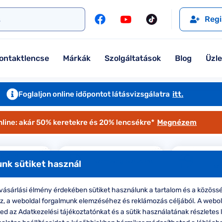
l
Szemüveglencsék
Ralph
Ray-Ban
Regi
Kontaktlencse
Tommy Hilfiger
Guess
l
Márkaismertető
Emporio Armani
Armani Exchange
ontaktlencse
Márkák
Szolgáltatások
Blog
Üzl
Ray-Ban
Ralph Lauren
Armani Exchange
További márkáink
Foglaljon online időpontot látásvizsgálatra
itt.
Jimmy Choo
nline: akár 50% keretekre és 20% lencsékre*
Megnézem
További márkáink megtekintése
Kollekciók
Ofotért+
Szemüveg-biztosítás
nk sütiket használ
eg-előfizetés
sz
Komplett 20% minden szemüvege
ásárlási élmény érdekében sütiket használunk a tartalom és a közössé
Seen Belépőár ajánlat
oz, a weboldal forgalmunk elemzéséhez és reklámozás céljából. A webo
d az Adatkezelési tájékoztatónkat és a sütik használatának részletes l
os keretes Ralph szemüvegek