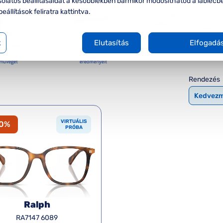
solatos beállításaidat a későbbiekben bármikor módosíthatod a láblécb
beállítások feliratra kattintva.
k
Elutasítás
Elfogadá
Rendezés
VIRTUÁLIS
20%
PRÓBA
Ralph
RA7147 6089