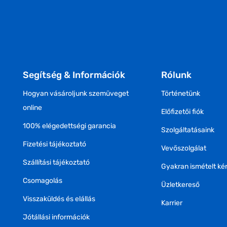
Segítség & Információk
Rólunk
Hogyan vásároljunk szemüveget
Történetünk
online
Előfizetői fiók
100% elégedettségi garancia
Szolgáltatásaink
Fizetési tájékoztató
Vevőszolgálat
Szállítási tájékoztató
Gyakran ismételt ké
Csomagolás
Üzletkereső
Visszaküldés és elállás
Karrier
Jótállási információk