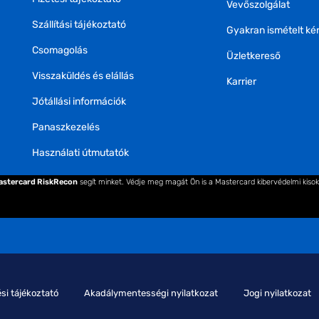
Vevőszolgálat
Szállítási tájékoztató
Gyakran ismételt ké
Csomagolás
Üzletkereső
Visszaküldés és elállás
Karrier
Jótállási információk
Panaszkezelés
Használati útmutatók
astercard RiskRecon
segít minket. Védje meg magát Ön is a Mastercard kibervédelmi kiso
si tájékoztató
Akadálymentességi nyilatkozat
Jogi nyilatkozat