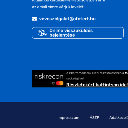
Általános kérdésekkel kapcsolatban erre
az email címre várjuk levelét:
vevoszolgalat@ofotert.hu
Online visszaküldés
bejelentése
A kibertámadások elleni felkészülésében a
M
segítségével!
Részletekért kattintson ide!
Impresszum
ÁSZF
Adatkezelé