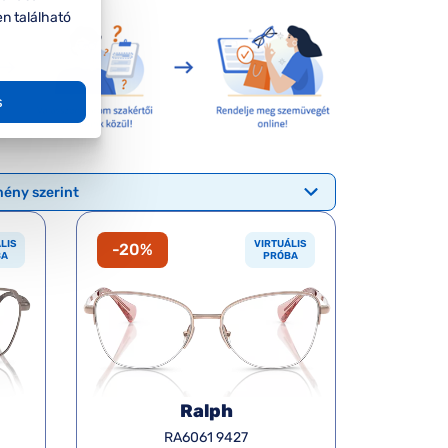
en található
s
LIS
VIRTUÁLIS
-20%
BA
PRÓBA
Ralph
RA6061 9427