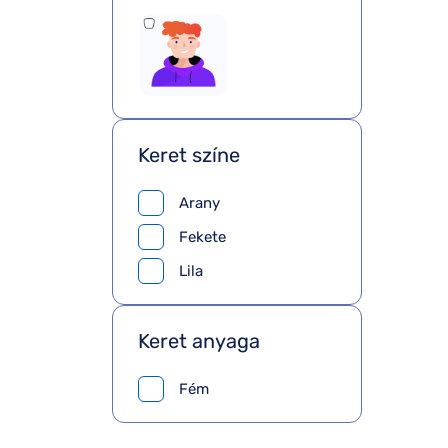
Keret színe
Arany
Fekete
Lila
Keret anyaga
Fém