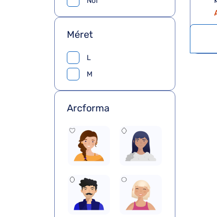
Női
K
Méret
L
M
Arcforma