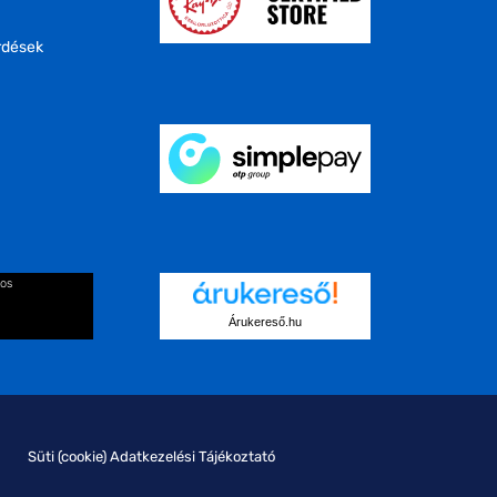
rdések
kos
Árukereső.hu
Süti (cookie) Adatkezelési Tájékoztató