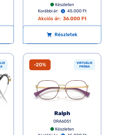
Készleten
Korábbi ár:
45.000 Ft
Akciós ár:
36.000 Ft
Részletek
LIS
VIRTUÁLIS
-20%
BA
PRÓBA
Ralph
0RA6051
Készleten