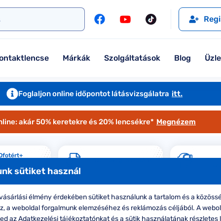
l
Szemüveglencsék
Ralph
Ray-Ban
Regi
Kontaktlencse
Tommy Hilfiger
Guess
l
Márkaismertető
Emporio Armani
Armani Exchange
ontaktlencse
Márkák
Szolgáltatások
Blog
Üzl
Ray-Ban
Ralph Lauren
Armani Exchange
További márkáink
Foglaljon online időpontot látásvizsgálatra
itt.
Jimmy Choo
nline: akár 50% keretekre és 20% lencsékre*
Megnézem
További márkáink megtekintése
Kollekciók
Ofotért+
Szemüveg-biztosítás
eg-előfizetés
sz
nk sütiket használ
Komplett 20% minden szemüvege
Seen Belépőár ajánlat
ásárlási élmény érdekében sütiket használunk a tartalom és a közössé
oz, a weboldal forgalmunk elemzéséhez és reklámozás céljából. A webo
önleges formájú Ralph szemüvege
d az Adatkezelési tájékoztatónkat és a sütik használatának részletes l