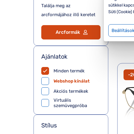
sütikkel kapc
Találja meg az
Süti (Cookie) 
arcformájához illő keretet
Beállításo
Arcformák
Ajánlatok
Minden termék
-
Webshop kínálat
Akciós termékek
Virtuális
szemüvegpróba
Stílus