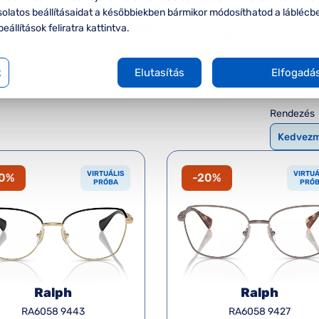
solatos beállításaidat a későbbiekben bármikor módosíthatod a láblécb
beállítások feliratra kattintva.
k
Elutasítás
Elfogadá
Rendezés
VIRTUÁLIS
VIRTUÁ
20%
-20%
PRÓBA
PRÓ
Ralph
Ralph
RA6058 9443
RA6058 9427