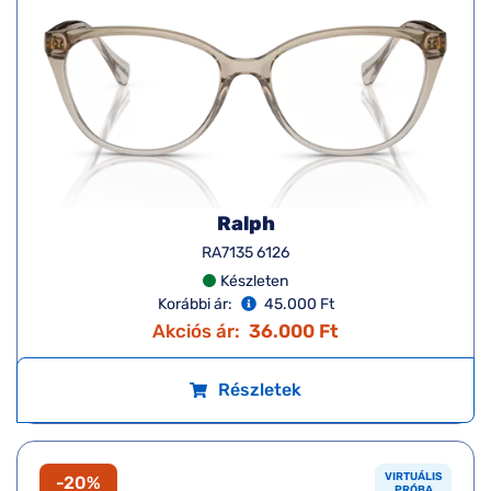
Ralph
RA7135 6126
Készleten
Korábbi ár:
45.000 Ft
Akciós ár:
36.000 Ft
Részletek
VIRTUÁLIS
-20%
PRÓBA