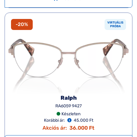
VIRTUÁLIS
-20%
PRÓBA
Ralph
RA6059 9427
Készleten
Korábbi ár:
45.000 Ft
Akciós ár:
36.000 Ft