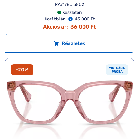
RA7178U 5802
Készleten
Korábbi ár:
45.000 Ft
Akciós ár:
36.000 Ft
Részletek
VIRTUÁLIS
-20%
PRÓBA