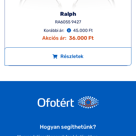
Ralph
RA6055 9427
Korábbi ár:
45.000 Ft
Akciós ár:
36.000 Ft
Részletek
Hogyan segíthetünk?