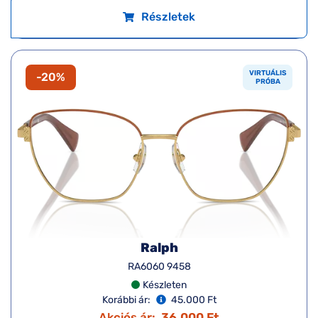
Részletek
VIRTUÁLIS
-20%
PRÓBA
Ralph
RA6060 9458
Készleten
Korábbi ár:
45.000 Ft
Akciós ár:
36.000 Ft