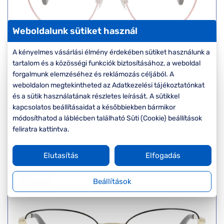
Weboldalunk sütiket használ
A kényelmes vásárlási élmény érdekében sütiket használunk a
Ralph
tartalom és a közösségi funkciók biztosításához, a weboldal
RA6046 9095
forgalmunk elemzéséhez és reklámozás céljából. A
Készleten
weboldalon megtekintheted az Adatkezelési tájékoztatónkat
Korábbi ár:
45.000 Ft
és a sütik használatának részletes leírását. A sütikkel
Akciós ár:
36.000 Ft
kapcsolatos beállításaidat a későbbiekben bármikor
módosíthatod a láblécben található Süti (Cookie) beállítások
feliratra kattintva.
Részletek
Elutasítás
Elfogadás
-20%
Beállítások