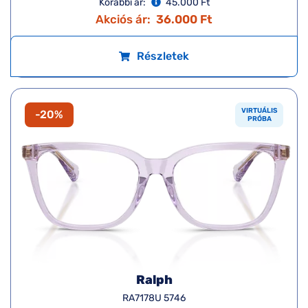
Korábbi ár:
45.000 Ft
Akciós ár:
36.000 Ft
Részletek
VIRTUÁLIS
-20%
PRÓBA
Ralph
RA7178U 5746