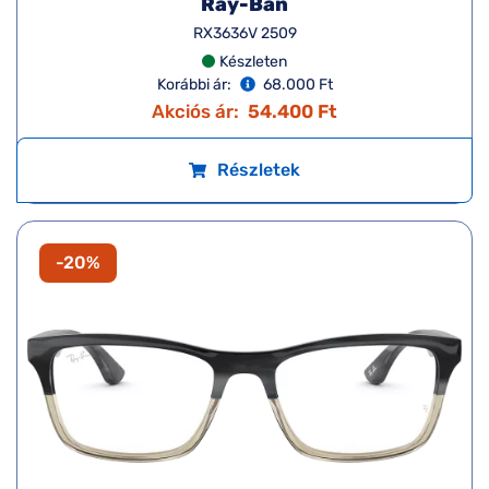
Ray-Ban
RX3636V 2509
Készleten
Korábbi ár:
68.000 Ft
Akciós ár:
54.400 Ft
Részletek
-20%