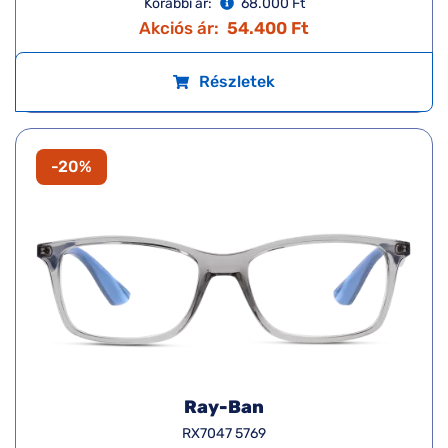
Korábbi ár:
68.000 Ft
Akciós ár:
54.400 Ft
Részletek
-20%
Ray-Ban
RX7047 5769