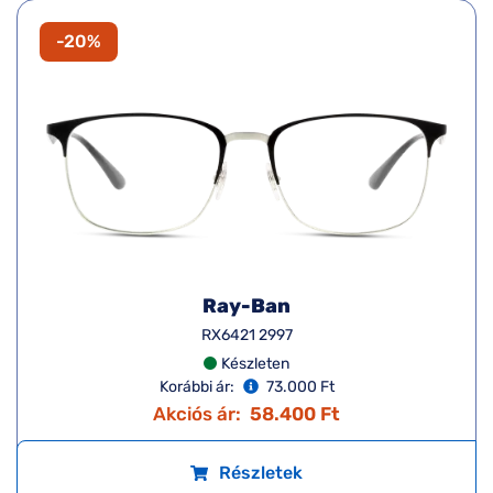
-20%
Ray-Ban
RX6421 2997
Készleten
Korábbi ár:
73.000 Ft
Akciós ár:
58.400 Ft
Részletek