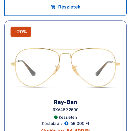
Részletek
-20%
Ray-Ban
RX6489 2500
Készleten
Korábbi ár:
68.000 Ft
Akciós ár:
54.400 Ft