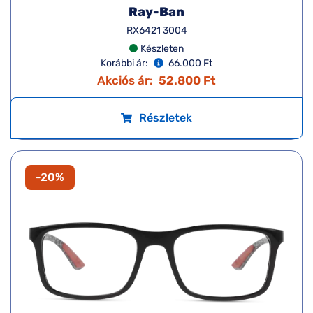
Ray-Ban
RX6421 3004
Készleten
Korábbi ár:
66.000 Ft
Akciós ár:
52.800 Ft
Részletek
-20%