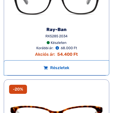
Ray-Ban
RX5285 2034
Készleten
Korábbi ár:
68.000 Ft
Akciós ár:
54.400 Ft
Részletek
-20%