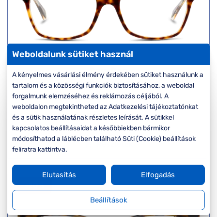
Weboldalunk sütiket használ
Ray-Ban
A kényelmes vásárlási élmény érdekében sütiket használunk a
RX5362 5082
tartalom és a közösségi funkciók biztosításához, a weboldal
Készleten
forgalmunk elemzéséhez és reklámozás céljából. A
Korábbi ár:
68.000 Ft
weboldalon megtekintheted az Adatkezelési tájékoztatónkat
Akciós ár:
54.400 Ft
és a sütik használatának részletes leírását. A sütikkel
kapcsolatos beállításaidat a későbbiekben bármikor
módosíthatod a láblécben található Süti (Cookie) beállítások
Részletek
feliratra kattintva.
Elutasítás
Elfogadás
-20%
Beállítások