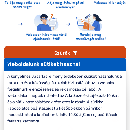
Komplett 20%
Blog
á
minden
G
szemüvegekre
zletek
k
Seen Belépőár
T
ajánlat
c
Szűrők
Weboldalunk sütiket használ
Rendezés
A kényelmes vásárlási élmény érdekében sütiket használunk a
tartalom és a közösségi funkciók biztosításához, a weboldal
forgalmunk elemzéséhez és reklámozás céljából. A
-50%
weboldalon megtekintheted az Adatkezelési tájékoztatónkat
és a sütik használatának részletes leírását. A sütikkel
kapcsolatos beállításaidat a későbbiekben bármikor
módosíthatod a láblécben található Süti (Cookie) beállítások
feliratra kattintva.