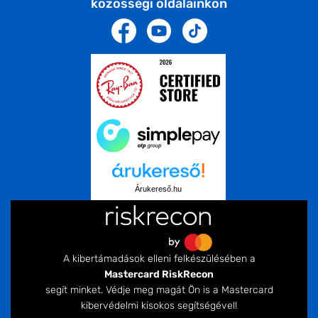
közösségi oldalainkon
Árukereső.hu
A kibertámadások elleni felkészülésében a
Mastercard RiskRecon
segít minket. Védje meg magát Ön is a Mastercard
kibervédelmi kisokos segítségével!