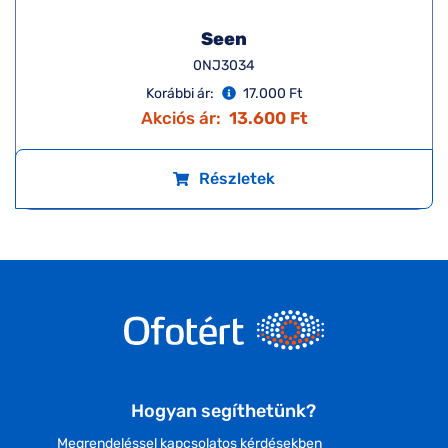
Seen
0NJ3034
Korábbi ár:
17.000 Ft
Akciós ár:
13.600 Ft
Részletek
Hogyan segíthetünk?
Megrendeléssel kapcsolatos kérdésekben