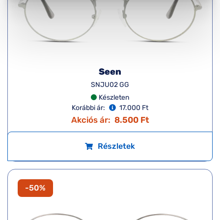
Seen
SNJU02 GG
Készleten
Korábbi ár:
17.000 Ft
Akciós ár:
8.500 Ft
Részletek
-50%