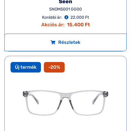
Seen
SNOM5001 GG00
Korábbi ár:
22.000 Ft
Akciós ár:
15.400 Ft
Részletek
Új termék
-20%