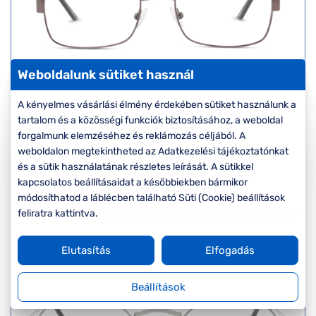
Weboldalunk sütiket használ
Seen
SNDF02 GG
A kényelmes vásárlási élmény érdekében sütiket használunk a
Készleten
tartalom és a közösségi funkciók biztosításához, a weboldal
Korábbi ár:
17.000 Ft
forgalmunk elemzéséhez és reklámozás céljából. A
Akciós ár:
11.900 Ft
weboldalon megtekintheted az Adatkezelési tájékoztatónkat
és a sütik használatának részletes leírását. A sütikkel
kapcsolatos beállításaidat a későbbiekben bármikor
Részletek
módosíthatod a láblécben található Süti (Cookie) beállítások
feliratra kattintva.
-50%
Elutasítás
Elfogadás
Beállítások