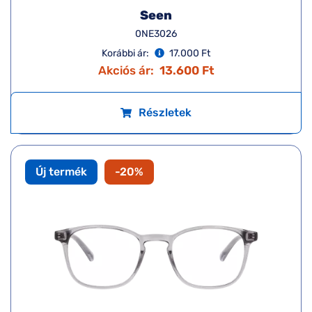
Seen
0NE3026
Korábbi ár:
17.000 Ft
Akciós ár:
13.600 Ft
Részletek
Új termék
-20%