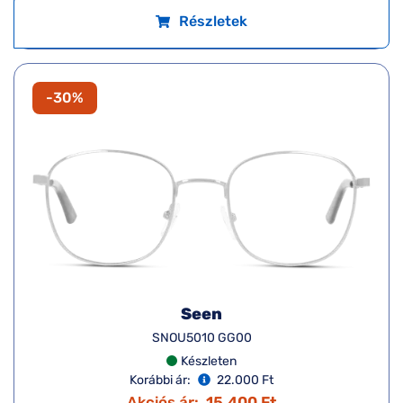
Részletek
-30%
Seen
SNOU5010 GG00
Készleten
Korábbi ár:
22.000 Ft
Akciós ár:
15.400 Ft