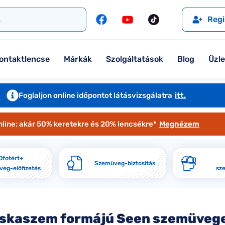
l
Szemüveglencsék
Ralph
Ray-Ban
Regi
Kontaktlencse
Tommy Hilfiger
Guess
l
Márkaismertető
Emporio Armani
Armani Exchange
ontaktlencse
Márkák
Szolgáltatások
Blog
Üzl
Ray-Ban
Ralph Lauren
Armani Exchange
További márkáink
Foglaljon online időpontot látásvizsgálatra
itt.
Jimmy Choo
nline: akár 50% keretekre és 20% lencsékre*
Megnézem
További márkáink megtekintése
Kollekciók
Ofotért+
Szemüveg-biztosítás
eg-előfizetés
sz
Komplett 20% minden szemüvege
Seen Belépőár ajánlat
skaszem formájú Seen szemüveg