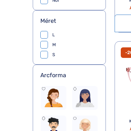
Női
Méret
L
M
-
S
Arcforma