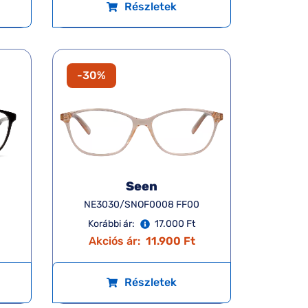
Részletek
-30%
Seen
NE3030/SNOF0008 FF00
Korábbi ár:
17.000 Ft
Akciós ár:
11.900 Ft
Részletek