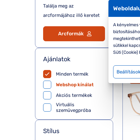
Találja meg az
Weboldalu
arcformájához illő keretet
A kényelmes v
biztosításáh
Arcformák
megtekinthete
sütikkel kapc
Süti (Cookie) 
Ajánlatok
Beállításo
Minden termék
-
Webshop kínálat
Akciós termékek
Virtuális
szemüvegpróba
Stílus