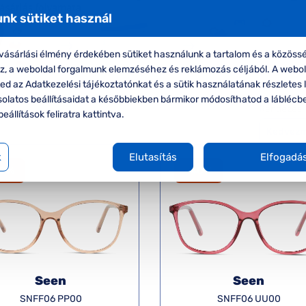
nk sütiket használ
ásárlási élmény érdekében sütiket használunk a tartalom és a közössé
oz, a weboldal forgalmunk elemzéséhez és reklámozás céljából. A webo
d az Adatkezelési tájékoztatónkat és a sütik használatának részletes l
solatos beállításaidat a későbbiekben bármikor módosíthatod a láblécb
Rendezés
beállítások feliratra kattintva.
k
Elutasítás
Elfogadá
50%
-40%
Seen
Seen
SNFF06 PP00
SNFF06 UU00