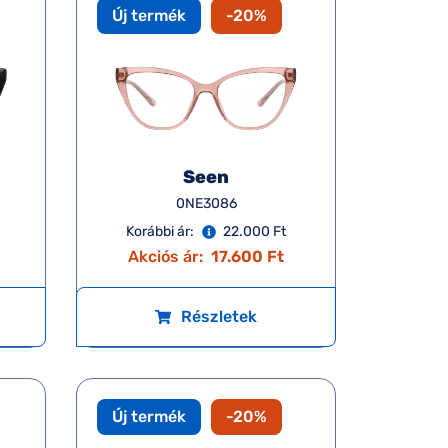
Új termék
-20%
Seen
0NE3086
Korábbi ár:
22.000 Ft
Akciós ár:
17.600 Ft
Részletek
Új termék
-20%