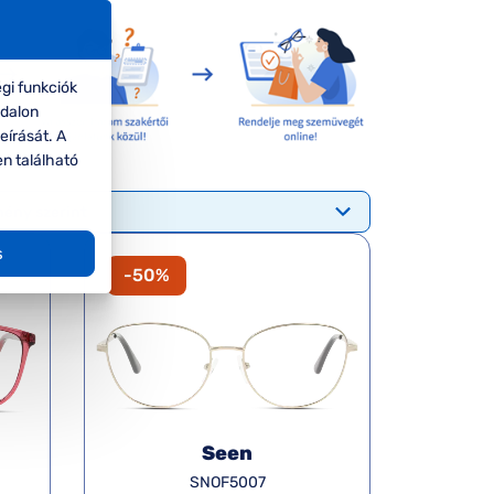
gi funkciók
ldalon
eírását. A
en található
s
-50%
Seen
SNOF5007