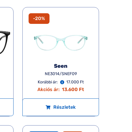
-20%
Seen
NE3014/SNEF09
Korábbi ár:
17.000 Ft
Akciós ár:
13.600 Ft
Részletek