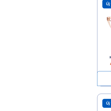
Új
Új