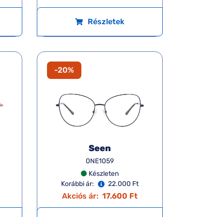
Részletek
-20%
Seen
0NE1059
Készleten
Korábbi ár:
22.000 Ft
Akciós ár:
17.600 Ft