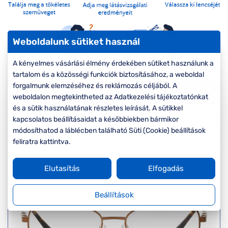
Komplett 20%
Blog
á
minden
G
szemüvegekre
zletek
k
Weboldalunk sütiket használ
Seen Belépőár
T
ajánlat
A kényelmes vásárlási élmény érdekében sütiket használunk a
c
tartalom és a közösségi funkciók biztosításához, a weboldal
forgalmunk elemzéséhez és reklámozás céljából. A
Szűrők
weboldalon megtekintheted az Adatkezelési tájékoztatónkat
és a sütik használatának részletes leírását. A sütikkel
Rendezés
kapcsolatos beállításaidat a későbbiekben bármikor
módosíthatod a láblécben található Süti (Cookie) beállítások
feliratra kattintva.
-20%
Elutasítás
Elfogadás
Beállítások