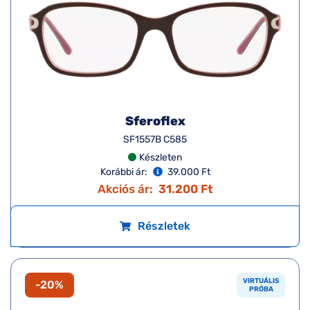
Sferoflex
SF1557B C585
Készleten
Korábbi ár:
39.000 Ft
Akciós ár:
31.200 Ft
Részletek
VIRTUÁLIS
-20%
PRÓBA