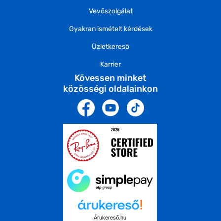
Vevőszolgálat
Gyakran ismételt kérdések
Üzletkereső
Karrier
Kövessen minket
közösségi oldalainkon
Árukereső.hu