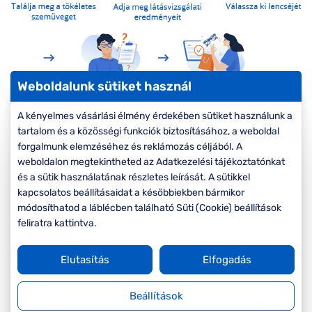
Komplett 20%
Blog
á
minden
G
szemüvegekre
zletek
k
Seen Belépőár
T
ajánlat
Weboldalunk sütiket használ
c
A kényelmes vásárlási élmény érdekében sütiket használunk a
Szűrők
tartalom és a közösségi funkciók biztosításához, a weboldal
forgalmunk elemzéséhez és reklámozás céljából. A
weboldalon megtekintheted az Adatkezelési tájékoztatónkat
Rendezés
és a sütik használatának részletes leírását. A sütikkel
kapcsolatos beállításaidat a későbbiekben bármikor
módosíthatod a láblécben található Süti (Cookie) beállítások
feliratra kattintva.
-20%
Elutasítás
Elfogadás
Beállítások