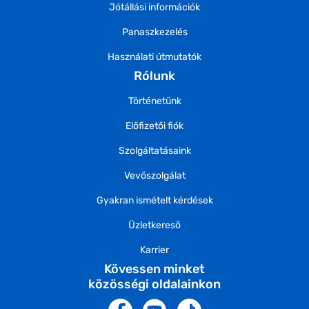
Jótállási információk
Panaszkezelés
Használati útmutatók
Rólunk
Történetünk
Előfizetői fiók
Szolgáltatásaink
Vevőszolgálat
Gyakran ismételt kérdések
Üzletkereső
Karrier
Kövessen minket
közösségi oldalainkon