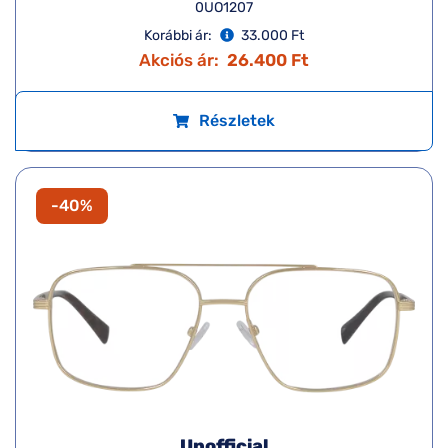
0UO1207
Korábbi ár:
33.000 Ft
Akciós ár:
26.400 Ft
Részletek
-40%
Unofficial