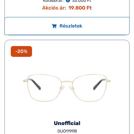
Korábbi ár:
33.000 Ft
Akciós ár:
19.800 Ft
Részletek
-20%
Unofficial
0UO1199B