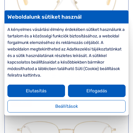
Weboldalunk sütiket használ
A kényelmes vásárlási élmény érdekében sütiket használunk a
Unofficial
tartalom és a közösségi funkciók biztosításához, a weboldal
UNOT0072 DF00
forgalmunk elemzéséhez és reklámozás céljából. A
weboldalon megtekintheted az Adatkezelési tájékoztatónkat
Készleten
és a sütik használatának részletes leírását. A sütikkel
Ár:
27.000 Ft
kapcsolatos beállításaidat a későbbiekben bármikor
módosíthatod a láblécben található Süti (Cookie) beállítások
feliratra kattintva.
Részletek
Elutasítás
Elfogadás
-30%
Beállítások