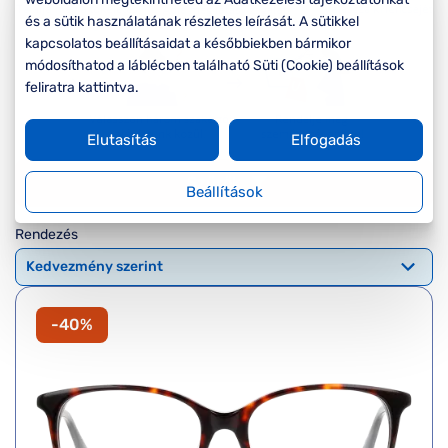
Komplett 20%
Blog
á
és a sütik használatának részletes leírását. A sütikkel
minden
G
kapcsolatos beállításaidat a későbbiekben bármikor
szemüvegekre
zletek
k
módosíthatod a láblécben található Süti (Cookie) beállítások
Seen Belépőár
feliratra kattintva.
T
ajánlat
c
Elutasítás
Elfogadás
Szűrők
Beállítások
Rendezés
-40%