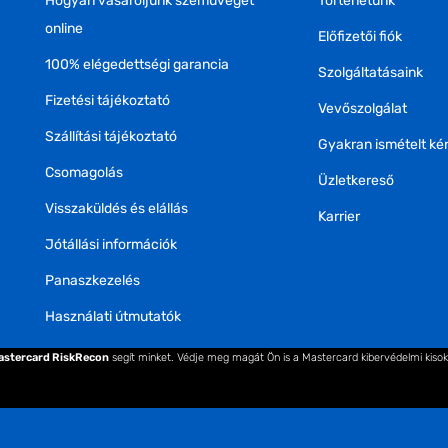
Hogyan vásároljunk szemüveget
Történetünk
online
Előfizetői fiók
100% elégedettségi garancia
Szolgáltatásaink
Fizetési tájékoztató
Vevőszolgálat
Szállítási tájékoztató
Gyakran ismételt ké
Csomagolás
Üzletkereső
Visszaküldés és elállás
Karrier
Jótállási információk
Panaszkezelés
Használati útmutatók
astercard RiskRecon
segít minket. Védje meg magát Ön is a Mastercard kibervédelmi kiso