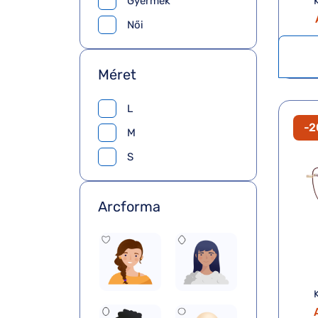
Gyermek
Női
Méret
L
-
M
S
Arcforma