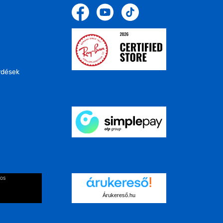
rdések
kos
Árukereső.hu