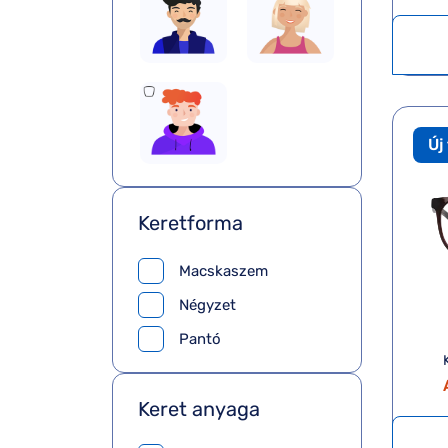
Új
Keretforma
Macskaszem
Négyzet
Pantó
Keret anyaga