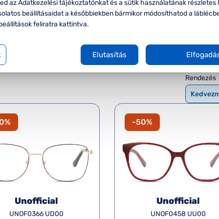
d az Adatkezelési tájékoztatónkat és a sütik használatának részletes l
solatos beállításaidat a későbbiekben bármikor módosíthatod a láblécb
beállítások feliratra kattintva.
k
Elutasítás
Elfogadá
Rendezés
50%
-50%
Unofficial
Unofficial
UNOF0366 UD00
UNOF0458 UU00