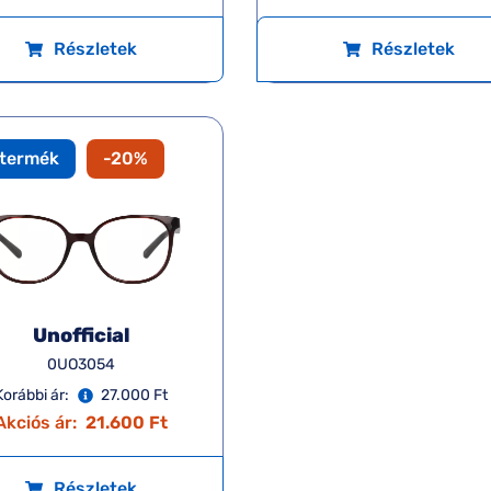
Részletek
Részletek
 termék
-20%
Unofficial
0UO3054
Korábbi ár:
27.000 Ft
Akciós ár:
21.600 Ft
Részletek