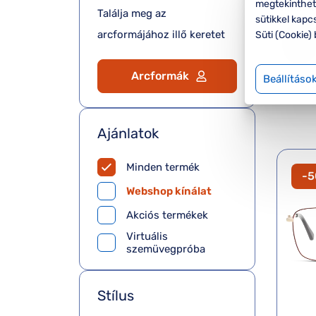
megtekinthete
Találja meg az
sütikkel kapc
arcformájához illő keretet
Süti (Cookie) 
Arcformák
Beállításo
Ajánlatok
Minden termék
-
Webshop kínálat
Akciós termékek
Virtuális
szemüvegpróba
Stílus