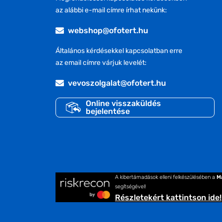
az alábbi e-mail címre írhat nekünk:
webshop@ofotert.hu
Általános kérdésekkel kapcsolatban erre
az email címre várjuk levelét:
vevoszolgalat@ofotert.hu
Online visszaküldés
bejelentése
A kibertámadások elleni felkészülésében a
M
segítségével!
Részletekért kattintson ide!