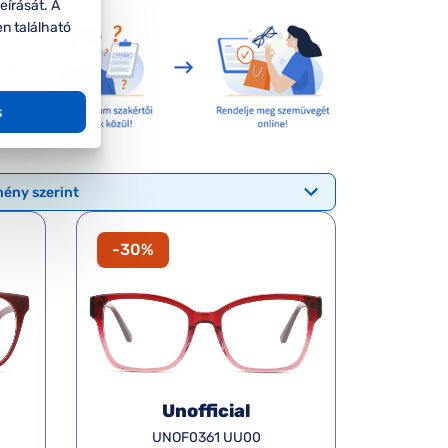
eírását. A
en található
s
-30%
Unofficial
UNOF0361 UU00