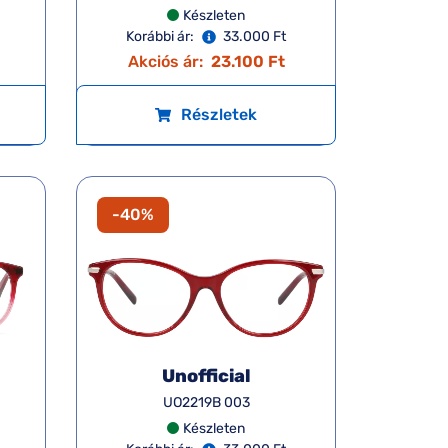
Készleten
Korábbi ár:
33.000 Ft
Akciós ár:
23.100 Ft
Részletek
-40%
Unofficial
UO2219B 003
Készleten