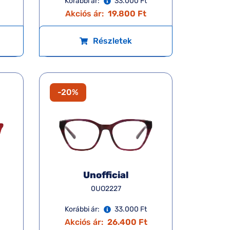
Korábbi ár:
33.000 Ft
Akciós ár:
19.800 Ft
Részletek
-20%
Unofficial
0UO2227
Korábbi ár:
33.000 Ft
Akciós ár:
26.400 Ft