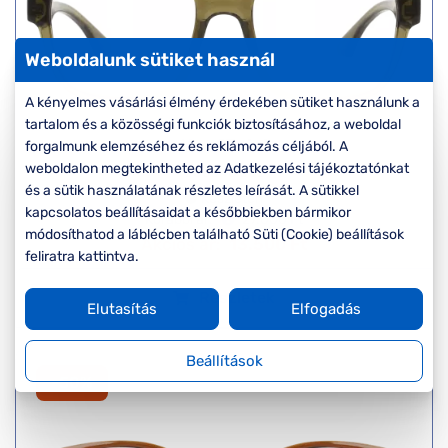
Weboldalunk sütiket használ
A kényelmes vásárlási élmény érdekében sütiket használunk a
tartalom és a közösségi funkciók biztosításához, a weboldal
Unofficial
forgalmunk elemzéséhez és reklámozás céljából. A
weboldalon megtekintheted az Adatkezelési tájékoztatónkat
UO3043 002
és a sütik használatának részletes leírását. A sütikkel
Készleten
kapcsolatos beállításaidat a későbbiekben bármikor
Korábbi ár:
27.000 Ft
módosíthatod a láblécben található Süti (Cookie) beállítások
Akciós ár:
13.500 Ft
feliratra kattintva.
Részletek
Elutasítás
Elfogadás
Beállítások
-50%