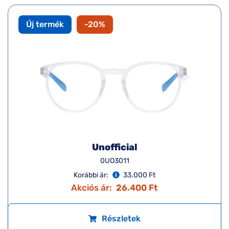
Új termék
-20%
Unofficial
0UO3011
Korábbi ár:
33.000 Ft
Akciós ár:
26.400 Ft
Részletek