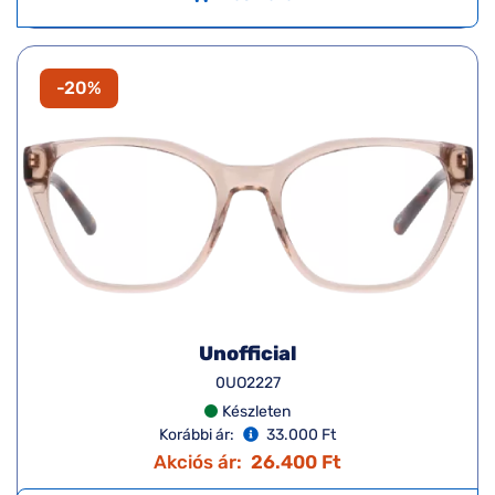
-20%
Unofficial
0UO2227
Készleten
Korábbi ár:
33.000 Ft
Akciós ár:
26.400 Ft