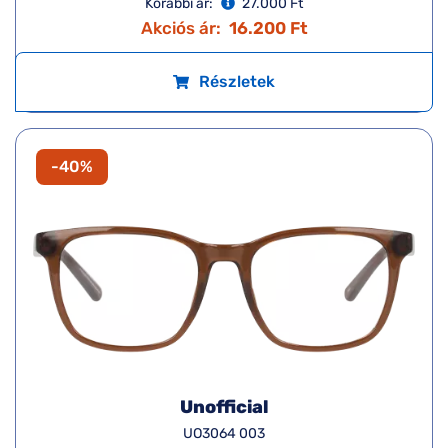
Korábbi ár:
27.000 Ft
Akciós ár:
16.200 Ft
Részletek
-40%
Unofficial
UO3064 003