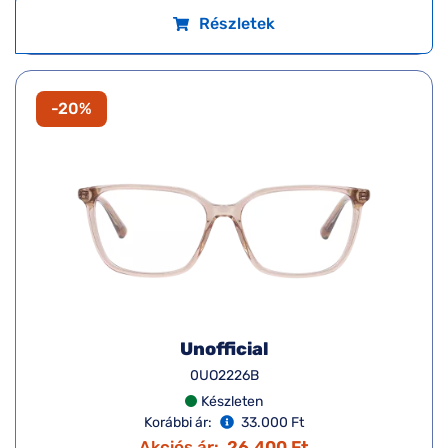
Részletek
-20%
Unofficial
0UO2226B
Készleten
Korábbi ár:
33.000 Ft
Akciós ár:
26.400 Ft