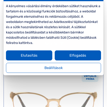
Komplett 20%
Blog
á
minden
A kényelmes vásárlási élmény érdekében sütiket használunk a
G
szemüvegekre
zletek
tartalom és a közösségi funkciók biztosításához, a weboldal
k
forgalmunk elemzéséhez és reklámozás céljából. A
Seen Belépőár
weboldalon megtekintheted az Adatkezelési tájékoztatónkat
T
ajánlat
és a sütik használatának részletes leírását. A sütikkel
c
kapcsolatos beállításaidat a későbbiekben bármikor
módosíthatod a láblécben található Süti (Cookie) beállítások
feliratra kattintva.
Szűrők
Elutasítás
Elfogadás
Rendezés
Beállítások
VIRTUÁLIS
PRÓBA