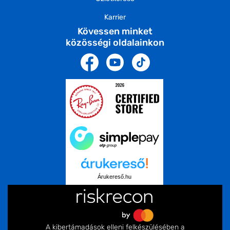
Karrier
Kövessen minket
közösségi oldalainkon
Árukereső.hu
A kibertámadások elleni felkészülésében a