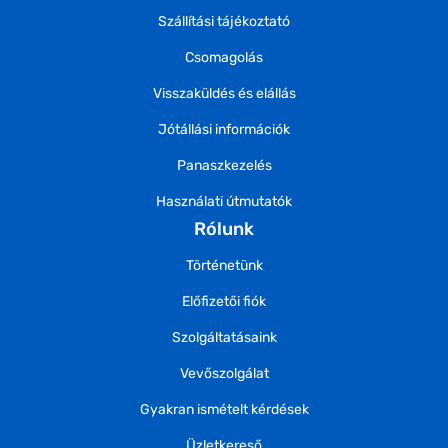
Szállítási tájékoztató
Csomagolás
Visszaküldés és elállás
Jótállási információk
Panaszkezelés
Használati útmutatók
Rólunk
Történetünk
Előfizetői fiók
Szolgáltatásaink
Vevőszolgálat
Gyakran ismételt kérdések
Üzletkereső