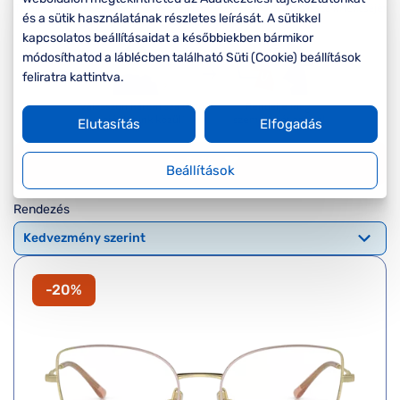
Komplett 20%
Blog
á
és a sütik használatának részletes leírását. A sütikkel
minden
kapcsolatos beállításaidat a későbbiekben bármikor
G
szemüvegekre
zletek
módosíthatod a láblécben található Süti (Cookie) beállítások
k
Seen Belépőár
feliratra kattintva.
T
ajánlat
c
Elutasítás
Elfogadás
Szűrők
Beállítások
Rendezés
-20%