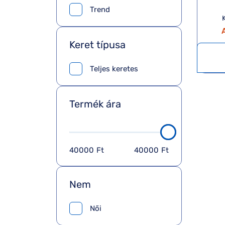
Trend
K
A
Keret típusa
Teljes keretes
Termék ára
40000
Ft
40000
Ft
Nem
Női