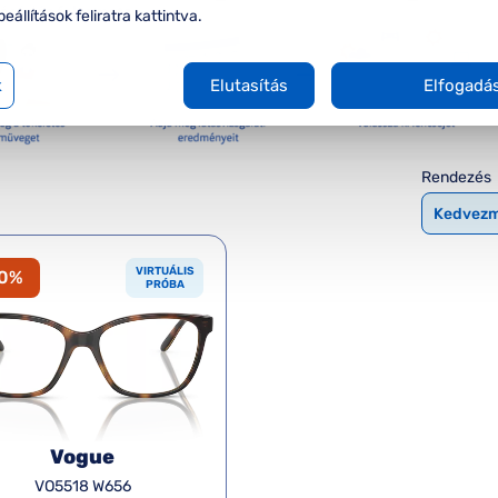
beállítások feliratra kattintva.
k
Elutasítás
Elfogadá
Rendezés
VIRTUÁLIS
20%
PRÓBA
Vogue
VO5518 W656