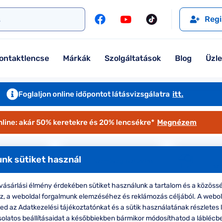
l
Szemüveglencsék
Ralph
Ray-Ban
Regi
Kontaktlencse
Tommy Hilfiger
Guess
l
Márkaismertető
Emporio Armani
Armani Exchange
ontaktlencse
Márkák
Szolgáltatások
Blog
Üzl
Ray-Ban
Ralph Lauren
Armani Exchange
További márkáink
Foglaljon online időpontot látásvizsgálatra
itt.
Jimmy Choo
nline: akár 50% keretekre és 20% lencsékre*
Megnézem
További márkáink megtekintése
Kollekciók
Ofotért+
nk sütiket használ
Szemüveg-biztosítás
eg-előfizetés
sz
Komplett 20% minden szemüvege
ásárlási élmény érdekében sütiket használunk a tartalom és a közössé
Seen Belépőár ajánlat
oz, a weboldal forgalmunk elemzéséhez és reklámozás céljából. A webo
d az Adatkezelési tájékoztatónkat és a sütik használatának részletes l
ana keretes Vogue szemüvegek
solatos beállításaidat a későbbiekben bármikor módosíthatod a láblécb