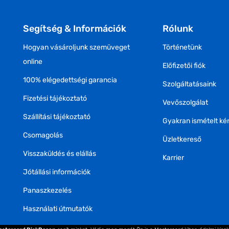
Segítség & Információk
Rólunk
Hogyan vásároljunk szemüveget
Történetünk
online
Előfizetői fiók
100% elégedettségi garancia
Szolgáltatásaink
Fizetési tájékoztató
Vevőszolgálat
Szállítási tájékoztató
Gyakran ismételt ké
Csomagolás
Üzletkereső
Visszaküldés és elállás
Karrier
Jótállási információk
Panaszkezelés
Használati útmutatók