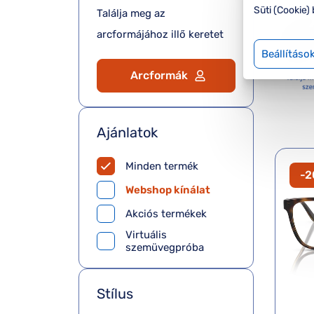
Süti (Cookie) 
Találja meg az
arcformájához illő keretet
Beállításo
Arcformák
Ajánlatok
Minden termék
-
Webshop kínálat
Akciós termékek
Virtuális
szemüvegpróba
Stílus