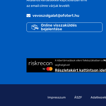
Általános kérdésekkel kapcsolatban erre
az email címre várjuk levelét:
vevoszolgalat@ofotert.hu
Online visszaküldés
bejelentése
A kibertámadások elleni felkészülésében a
M
segítségével!
Részletekért kattintson ide!
Impresszum
ÁSZF
Adatkezelé