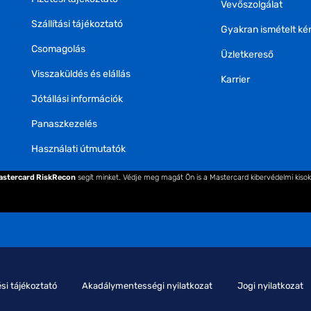
Vevőszolgálat
Szállítási tájékoztató
Gyakran ismételt ké
Csomagolás
Üzletkereső
Visszaküldés és elállás
Karrier
Jótállási információk
Panaszkezelés
Használati útmutatók
astercard RiskRecon
segít minket. Védje meg magát Ön is a Mastercard kibervédelmi kiso
si tájékoztató
Akadálymentességi nyilatkozat
Jogi nyilatkozat