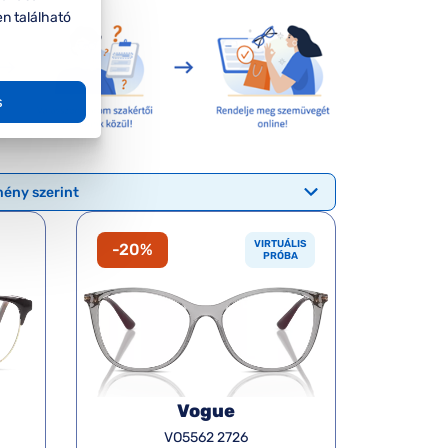
en található
s
VIRTUÁLIS
-20%
PRÓBA
Vogue
VO5562 2726