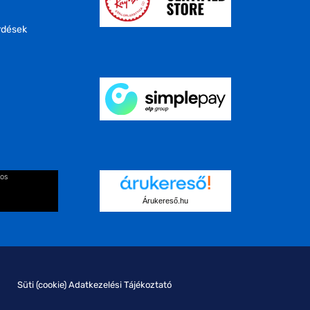
rdések
kos
Árukereső.hu
Süti (cookie) Adatkezelési Tájékoztató