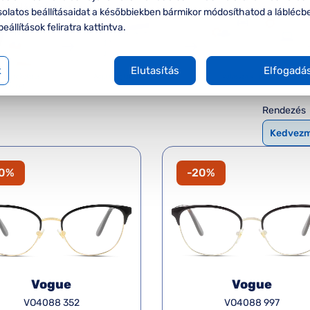
solatos beállításaidat a későbbiekben bármikor módosíthatod a láblécb
beállítások feliratra kattintva.
k
Elutasítás
Elfogadá
Rendezés
20%
-20%
Vogue
Vogue
VO4088 352
VO4088 997