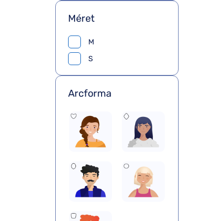
Méret
M
S
Arcforma