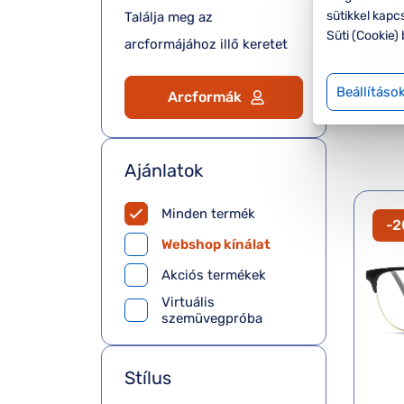
sütikkel kapc
Találja meg az
Süti (Cookie) 
arcformájához illő keretet
Beállításo
Arcformák
Ajánlatok
Minden termék
-
Webshop kínálat
Akciós termékek
Virtuális
szemüvegpróba
Stílus