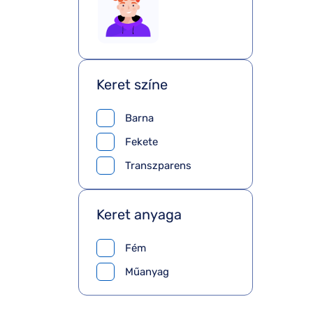
Keret színe
Barna
Fekete
Transzparens
Keret anyaga
Fém
Műanyag