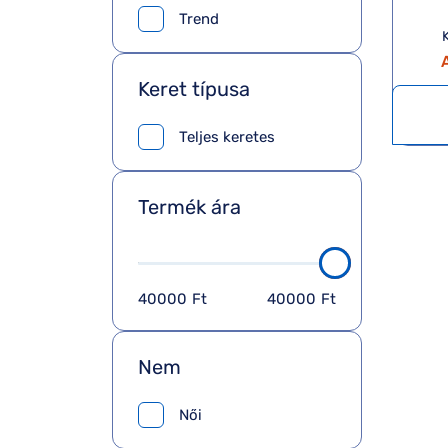
Trend
K
A
Keret típusa
Teljes keretes
Termék ára
40000
Ft
40000
Ft
Nem
Női