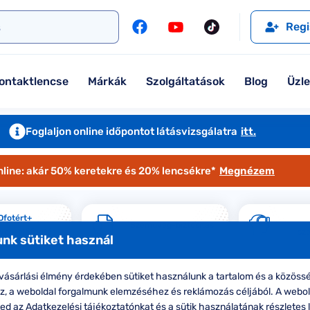
l
Szemüveglencsék
Ralph
Ray-Ban
Regi
Kontaktlencse
Tommy Hilfiger
Guess
l
Márkaismertető
Emporio Armani
Armani Exchange
ontaktlencse
Márkák
Szolgáltatások
Blog
Üzl
Ray-Ban
Ralph Lauren
Armani Exchange
További márkáink
Foglaljon online időpontot látásvizsgálatra
itt.
Jimmy Choo
nline: akár 50% keretekre és 20% lencsékre*
Megnézem
További márkáink megtekintése
Kollekciók
Ofotért+
Szemüveg-biztosítás
eg-előfizetés
sz
nk sütiket használ
Komplett 20% minden szemüvege
Seen Belépőár ajánlat
ásárlási élmény érdekében sütiket használunk a tartalom és a közössé
oz, a weboldal forgalmunk elemzéséhez és reklámozás céljából. A webo
tó formájú Vogue szemüvegek
d az Adatkezelési tájékoztatónkat és a sütik használatának részletes l