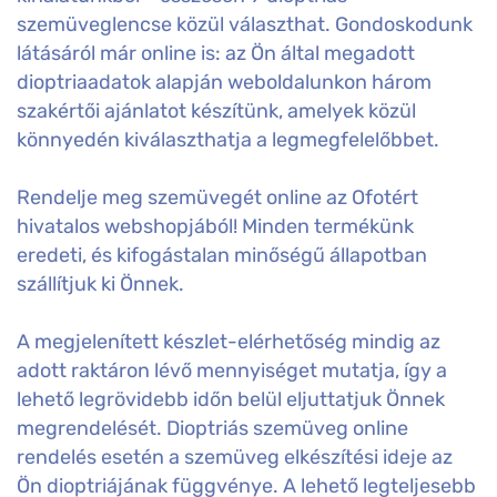
szemüveglencse közül választhat. Gondoskodunk
látásáról már online is: az Ön által megadott
dioptriaadatok alapján weboldalunkon három
szakértői ajánlatot készítünk, amelyek közül
könnyedén kiválaszthatja a legmegfelelőbbet.
Rendelje meg szemüvegét online az Ofotért
hivatalos webshopjából! Minden termékünk
eredeti, és kifogástalan minőségű állapotban
szállítjuk ki Önnek.
A megjelenített készlet-elérhetőség mindig az
adott raktáron lévő mennyiséget mutatja, így a
lehető legrövidebb időn belül eljuttatjuk Önnek
megrendelését. Dioptriás szemüveg online
rendelés esetén a szemüveg elkészítési ideje az
Ön dioptriájának függvénye. A lehető legteljesebb