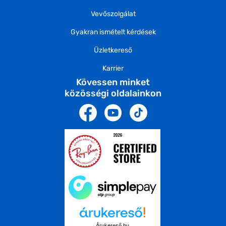
Vevőszolgálat
Gyakran ismételt kérdések
Üzletkereső
Karrier
Kövessen minket
közösségi oldalainkon
Árukereső.hu