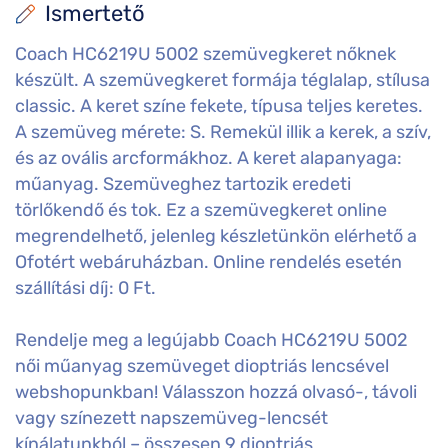
Ismertető
Coach HC6219U 5002 szemüvegkeret nőknek
készült. A szemüvegkeret formája téglalap, stílusa
classic. A keret színe fekete, típusa teljes keretes.
A szemüveg mérete: S. Remekül illik a kerek, a szív,
és az ovális arcformákhoz. A keret alapanyaga:
műanyag. Szemüveghez tartozik eredeti
törlőkendő és tok. Ez a szemüvegkeret online
megrendelhető, jelenleg készletünkön elérhető a
Ofotért webáruházban. Online rendelés esetén
szállítási díj: 0 Ft.
Rendelje meg a legújabb Coach HC6219U 5002
női műanyag szemüveget dioptriás lencsével
webshopunkban! Válasszon hozzá olvasó-, távoli
vagy színezett napszemüveg-lencsét
kínálatunkból – összesen 9 dioptriás