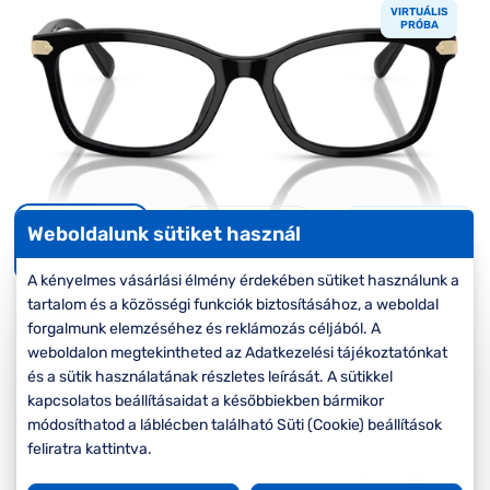
Komplett 20%
Blog
á
VIRTUÁLIS
minden
PRÓBA
G
szemüvegekre
zletek
k
Seen Belépőár
T
ajánlat
c
Weboldalunk sütiket használ
Virtuális
próba
A kényelmes vásárlási élmény érdekében sütiket használunk a
tartalom és a közösségi funkciók biztosításához, a weboldal
-20%
forgalmunk elemzéséhez és reklámozás céljából. A
weboldalon megtekintheted az Adatkezelési tájékoztatónkat
és a sütik használatának részletes leírását. A sütikkel
Korábbi ár:
66.000 Ft
kapcsolatos beállításaidat a későbbiekben bármikor
52.800 Ft
Akciós ár:
módosíthatod a láblécben található Süti (Cookie) beállítások
feliratra kattintva.
A feltűntetett ár a szemüvegkeretre vonatkozik.