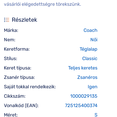
vásárlói elégedettségre törekszünk.
Részletek
Márka:
Coach
Nem:
Női
Keretforma:
Téglalap
Stílus:
Classic
Keret típusa:
Teljes keretes
Zsanér típusa:
Zsanéros
Saját tokkal rendelkezik:
Igen
Cikkszám:
1000029135
Vonalkód (EAN):
725125400374
Méret:
S