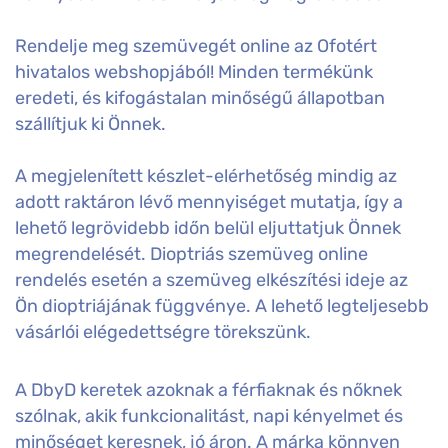
Rendelje meg szemüvegét online az Ofotért
hivatalos webshopjából! Minden termékünk
eredeti, és kifogástalan minőségű állapotban
szállítjuk ki Önnek.
A megjelenített készlet-elérhetőség mindig az
adott raktáron lévő mennyiséget mutatja, így a
lehető legrövidebb időn belül eljuttatjuk Önnek
megrendelését. Dioptriás szemüveg online
rendelés esetén a szemüveg elkészítési ideje az
Ön dioptriájának függvénye. A lehető legteljesebb
vásárlói elégedettségre törekszünk.
A DbyD keretek azoknak a férfiaknak és nőknek
szólnak, akik funkcionalitást, napi kényelmet és
minőséget keresnek, jó áron. A márka könnyen