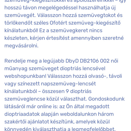
hosszú távon megelégedéssel használhatja új
szemüvegét. Válasszon hozzá szemüvegtokot és
törlőkendőt széles Ofotért szemüveg-kiegészítő
kínálatunkból! Ez a szemüvegkeret nincs
készleten, kérjen értesítést amennyiben szeretné
megvásárolni.
Rendelje meg a legújabb DbyD DB2106 002 női
műanyag szemüveget dioptriás lencsével
webshopunkban! Válasszon hozzá olvasó-, távoli
vagy színezett napszemüveg-lencsét
kínálatunkból – összesen 9 dioptriás
szemüveglencse közül választhat. Gondoskodunk
látásáról már online is: az Ön által megadott
dioptriaadatok alapján weboldalunkon három
szakértői ajánlatot készítünk, amelyek közül
könnyedén kiválaszthatja a legmegfelelőbbet.