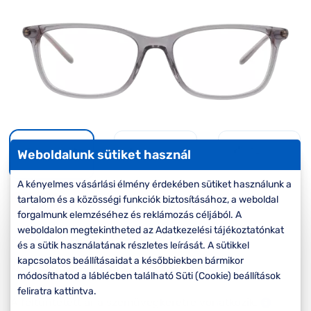
Komplett 20%
Blog
á
minden
G
szemüvegekre
zletek
k
Seen Belépőár
T
ajánlat
c
Weboldalunk sütiket használ
A kényelmes vásárlási élmény érdekében sütiket használunk a
tartalom és a közösségi funkciók biztosításához, a weboldal
-40%
forgalmunk elemzéséhez és reklámozás céljából. A
weboldalon megtekintheted az Adatkezelési tájékoztatónkat
Korábbi ár:
27.000 Ft
és a sütik használatának részletes leírását. A sütikkel
16.200 Ft
kapcsolatos beállításaidat a későbbiekben bármikor
Akciós ár:
módosíthatod a láblécben található Süti (Cookie) beállítások
feliratra kattintva.
A feltűntetett ár a szemüvegkeretre vonatkozik.