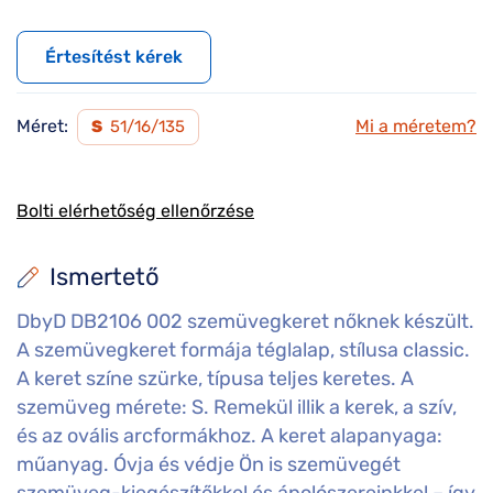
Értesítést kérek
Méret:
Mi a méretem?
S
51/16/135
Bolti elérhetőség ellenőrzése
Ismertető
DbyD DB2106 002 szemüvegkeret nőknek készült.
A szemüvegkeret formája téglalap, stílusa classic.
A keret színe szürke, típusa teljes keretes. A
szemüveg mérete: S. Remekül illik a kerek, a szív,
és az ovális arcformákhoz. A keret alapanyaga:
műanyag. Óvja és védje Ön is szemüvegét
szemüveg-kiegészítőkkel és ápolószereinkkel – így