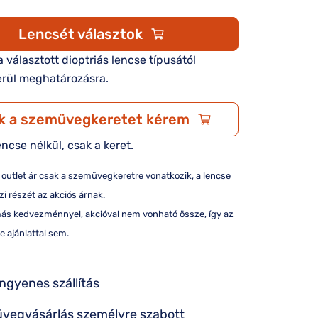
Lencsét választok
 a választott dioptriás lencse típusától
rül meghatározásra.
k a szemüvegkeretet kérem
encse nélkül, csak a keret.
/ outlet ár csak a szemüvegkeretre vonatkozik, a lencse
i részét az akciós árnak.
más kedvezménnyel, akcióval nem vonható össze, így az
e ajánlattal sem.
ingyenes szállítás
vegvásárlás személyre szabott