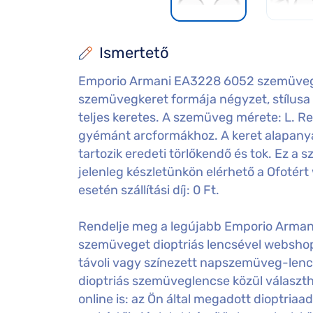
Ismertető
Emporio Armani EA3228 6052 szemüvegk
szemüvegkeret formája négyzet, stílusa 
teljes keretes. A szemüveg mérete: L. Reme
gyémánt arcformákhoz. A keret alapa
tartozik eredeti törlőkendő és tok. Ez a
jelenleg készletünkön elérhető a Ofotér
esetén szállítási díj: 0 Ft.
Rendelje meg a legújabb Emporio Arma
szemüveget dioptriás lencsével websho
távoli vagy színezett napszemüveg-lenc
dioptriás szemüveglencse közül választ
online is: az Ön által megadott dioptri