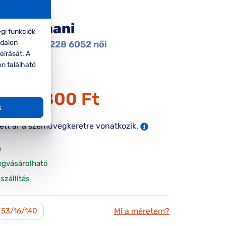
rio Armani
gi funkciók
ldalon
Armani EA3228 6052 női
eírását. A
gkeret
en található
56.000 Ft
44.800 Ft
ár:
s
tett ár a szemüvegkeretre vonatkozik.
n
egvásárolható
szállítás
Mi a méretem?
53/16/140