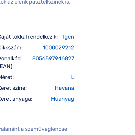
k az élénk pasztellszínek is.
Saját tokkal rendelkezik:
Igen
Cikkszám:
1000029212
Vonalkód
8056597946827
(EAN):
Méret:
L
Keret színe:
Havana
Keret anyaga:
Műanyag
valamint a szemüveglencse