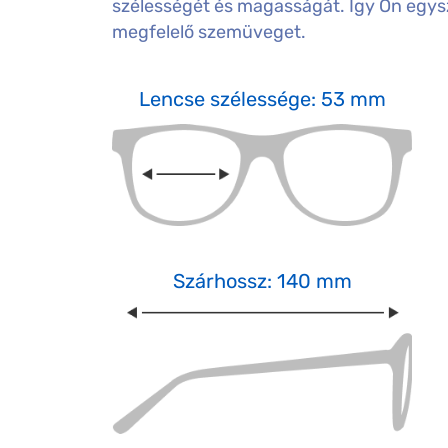
szélességét és magasságát. Így Ön egysz
megfelelő szemüveget.
Lencse szélessége: 53 mm
Szárhossz: 140 mm