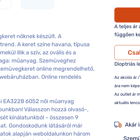
A teljes ár
függően ke
eret nőknek készült. A
trend. A keret színe havana, típusa
Csa
kül illik a szív, az ovális és a
nyaga: műanyag. Szemüveghez
Dioptriás l
 szemüvegkeret online megrendelhető,
t webáruházban. Online rendelés
Az akciós ár 
ára nem képez
Az outlet ár 
ni EA3228 6052 női műanyag
aktuális lencs
punkban! Válasszon hozzá olvasó-,
sét kínálatunkból – összesen 9
Akár 
hat. Gondoskodunk látásáról már
aadatok alapján weboldalunkon három
Szemü