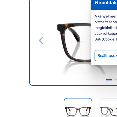
Weboldalu
A kényelmes v
biztosításáh
megtekinthete
sütikkel kapc
Süti (Cookie) 
Beállításo