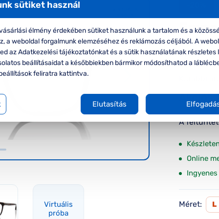
nk sütiket használ
-20%
VIRTUÁLIS
PRÓBA
Empo
ásárlási élmény érdekében sütiket használunk a tartalom és a közössé
oz, a weboldal forgalmunk elemzéséhez és reklámozás céljából. A webo
Emporio 
d az Adatkezelési tájékoztatónkat és a sütik használatának részletes l
szemüve
solatos beállításaidat a későbbiekben bármikor módosíthatod a láblécb
beállítások feliratra kattintva.
Korábbi ár:
Akciós 
k
Elutasítás
Elfogadá
A feltűnte
Készlete
Online m
Ingyenes 
Méret:
Virtuális
L
próba