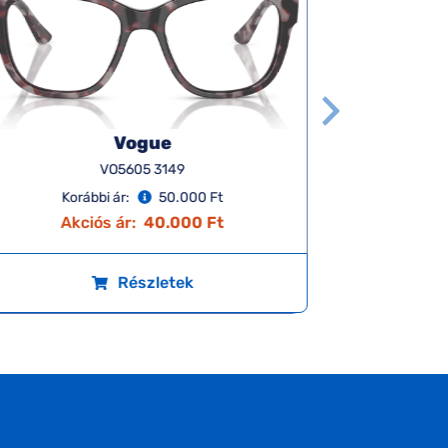
Vogue
VO5605 3149
Korábbi ár:
50.000 Ft
Ko
Akciós ár:
40.000 Ft
A
Részletek