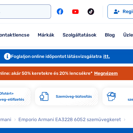
l
Szemüveglencsék
Ralph
Ray-Ban
Regi
Kontaktlencse
Tommy Hilfiger
Guess
l
Márkaismertető
Emporio Armani
Armani Exchange
ontaktlencse
Márkák
Szolgáltatások
Blog
Üzl
Ray-Ban
Ralph Lauren
Armani Exchange
További márkáink
Foglaljon online időpontot látásvizsgálatra
itt.
Jimmy Choo
nline: akár 50% keretekre és 20% lencsékre*
Megnézem
További márkáink megtekintése
Kollekciók
Ofotért+
Szemüveg-biztosítás
eg-előfizetés
sz
Komplett 20% minden szemüvege
Seen Belépőár ajánlat
rmani
Emporio Armani EA3228 6052 szemüvegkeret