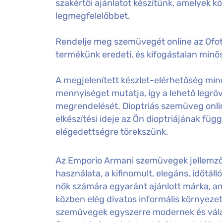
szakértői ajánlatot készítünk, amelyek k
legmegfelelőbbet.
Rendelje meg szemüvegét online az Ofot
termékünk eredeti, és kifogástalan minős
A megjelenített készlet-elérhetőség mind
mennyiséget mutatja, így a lehető legröv
megrendelését. Dioptriás szemüveg onl
elkészítési ideje az Ön dioptriájának füg
elégedettségre törekszünk.
Az Emporio Armani szemüvegek jellemzője
használata, a kifinomult, elegáns, időtáll
nők számára egyaránt ajánlott márka, am
közben elég divatos informális környeze
szemüvegek egyszerre modernek és válas