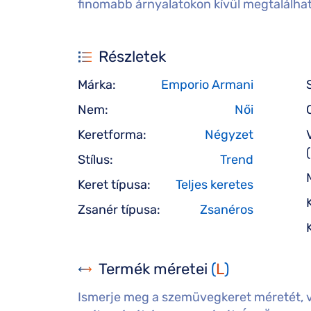
finomabb árnyalatokon kívül megtalálható
Részletek
Márka:
Emporio Armani
Nem:
Női
Keretforma:
Négyzet
Stílus:
Trend
Keret típusa:
Teljes keretes
Zsanér típusa:
Zsanéros
Termék méretei
(
L
)
Ismerje meg a szemüvegkeret méretét, 