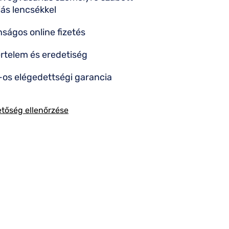
iás lencsékkel
nságos online fizetés
rtelem és eredetiség
os elégedettségi garancia
etőség ellenőrzése