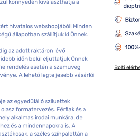
özül könnyedén kiválaszthatja a
dioptr
Bizto
ért hivatalos webshopjából! Minden
Szaké
égű állapotban szállítjuk ki Önnek.
100%-
ig az adott raktáron lévő
idebb időn belül eljuttatjuk Önnek
ine rendelés esetén a szemüveg
Bolti elérh
gvénye. A lehető legteljesebb vásárlói
 az egyedülálló sziluettek
ó olasz formatervezés. Férfiak és a
ely alkalmas irodai munkára, de
thez és a mindennapokra is. A
ztékosak, a széles színpalettán a