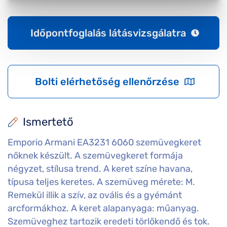
Időpontfoglalás látásvizsgálatra
Bolti elérhetőség ellenőrzése
Ismertető
Emporio Armani EA3231 6060 szemüvegkeret
nőknek készült. A szemüvegkeret formája
négyzet, stílusa trend. A keret színe havana,
típusa teljes keretes. A szemüveg mérete: M.
Remekül illik a szív, az ovális és a gyémánt
arcformákhoz. A keret alapanyaga: műanyag.
Szemüveghez tartozik eredeti törlőkendő és tok.