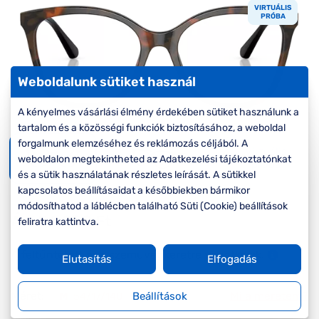
Komplett 20%
Blog
á
VIRTUÁLIS
minden
PRÓBA
G
szemüvegekre
zletek
k
Seen Belépőár
T
ajánlat
Weboldalunk sütiket használ
c
A kényelmes vásárlási élmény érdekében sütiket használunk a
tartalom és a közösségi funkciók biztosításához, a weboldal
forgalmunk elemzéséhez és reklámozás céljából. A
Virtuális
weboldalon megtekintheted az Adatkezelési tájékoztatónkat
próba
és a sütik használatának részletes leírását. A sütikkel
kapcsolatos beállításaidat a későbbiekben bármikor
módosíthatod a láblécben található Süti (Cookie) beállítások
Ár:
56.000 Ft
feliratra kattintva.
A feltűntetett ár a szemüvegkeretre vonatkozik.
Elutasítás
Elfogadás
Méret:
Mi a méretem?
M
54/17/140
Beállítások