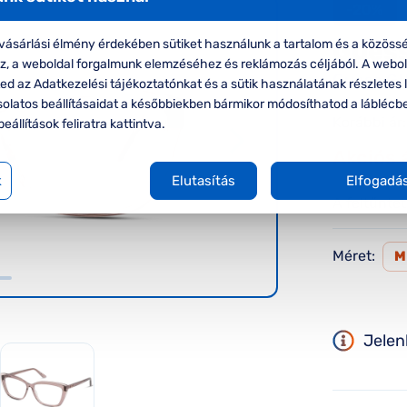
-20%
Gues
ásárlási élmény érdekében sütiket használunk a tartalom és a közössé
oz, a weboldal forgalmunk elemzéséhez és reklámozás céljából. A webo
Guess GU
d az Adatkezelési tájékoztatónkat és a sütik használatának részletes l
solatos beállításaidat a későbbiekben bármikor módosíthatod a láblécb
Korábbi ár:
beállítások feliratra kattintva.
Akciós 
k
Elutasítás
Elfogadá
A feltűnte
Méret:
Jelen