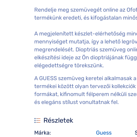
Rendelje meg szemüvegét online az Ofot
termékünk eredeti, és kifogástalan minős
A megjelenített készlet-elérhetőség mind
mennyiséget mutatja, így a lehető legröv
megrendelését. Dioptriás szemüveg onl
elkészítési ideje az Ön dioptriájának füg
elégedettségre törekszünk.
A GUESS szemüveg keretei alkalmasak a 
termékei között olyan tervezői kollekciók
formákat, kifinomult félperem nélküli sz
és elegáns stílust vonultatnak fel.
Részletek
Márka:
Guess