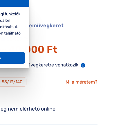
s
gi funkciók
ldalon
2977 női szemüvegkeret
eírását. A
en található
50.000 Ft
40.000 Ft
ár:
s
tett ár a szemüvegkeretre vonatkozik.
Mi a méretem?
M
55/13/140
leg nem elérhető online