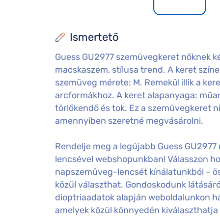
Ismertető
Guess GU2977 szemüvegkeret nőknek ké
macskaszem, stílusa trend. A keret színe 
szemüveg mérete: M. Remekül illik a kere
arcformákhoz. A keret alapanyaga: műa
törlőkendő és tok. Ez a szemüvegkeret ni
amennyiben szeretné megvásárolni.
Rendelje meg a legújabb Guess GU2977 
lencsével webshopunkban! Válasszon hozz
napszemüveg-lencsét kínálatunkból – ö
közül választhat. Gondoskodunk látásáról
dioptriaadatok alapján weboldalunkon há
amelyek közül könnyedén kiválaszthatja