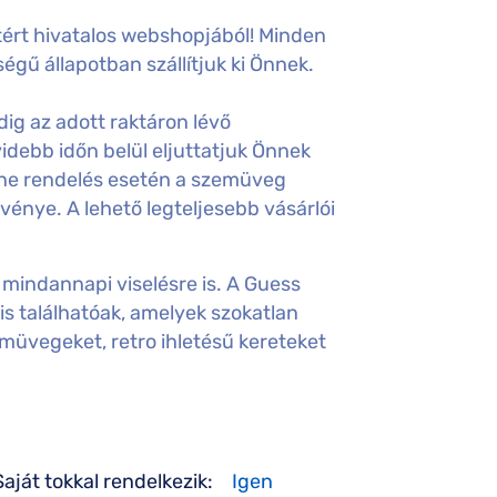
ért hivatalos webshopjából! Minden
égű állapotban szállítjuk ki Önnek.
ig az adott raktáron lévő
idebb időn belül eljuttatjuk Önnek
ine rendelés esetén a szemüveg
gvénye. A lehető legteljesebb vásárlói
mindannapi viselésre is. A Guess
 is találhatóak, amelyek szokatlan
emüvegeket, retro ihletésű kereteket
Saját tokkal rendelkezik:
Igen