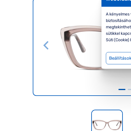
A kényelmes v
biztosításáh
megtekinthete
sütikkel kapc
Süti (Cookie) 
Beállításo