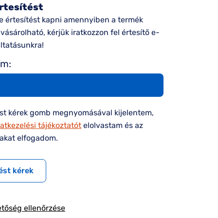
rtesítést
e értesítést kapni amennyiben a termék
ásárolható, kérjük iratkozzon fel értesítő e-
áltatásunkra!
ím:
ést kérek gomb megnyomásával kijelentem,
atkezelési tájékoztatót
elolvastam és az
takat elfogadom.
ést kérek
etőség ellenőrzése