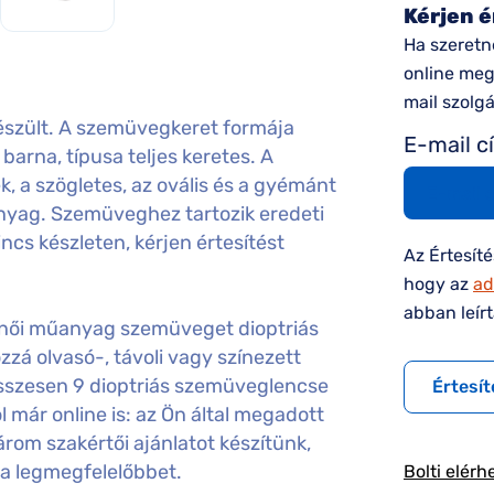
Kérjen é
Ha szeretn
online megv
mail szolg
szült. A szemüvegkeret formája
E-mail c
barna, típusa teljes keretes. A
k, a szögletes, az ovális és a gyémánt
nyag. Szemüveghez tartozik eredeti
ncs készleten, kérjen értesítést
Az Értesít
hogy az
ad
abban leír
női műanyag szemüveget dioptriás
á olvasó-, távoli vagy színezett
sszesen 9 dioptriás szemüveglencse
Értesít
 már online is: az Ön által megadott
rom szakértői ajánlatot készítünk,
 a legmegfelelőbbet.
Bolti elérh