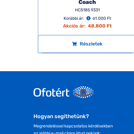
Coach
HC5185 9331
Korábbi ár:
61.000 Ft
Akciós ár:
48.800 Ft
Részletek
Hogyan segíthetünk?
Megrendeléssel kapcsolatos kérdésekben
az alábbi e-mail címre írhat nekünk: