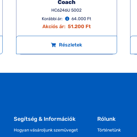
Coach
HC6246U 5002
Korábbi ár:
64.000 Ft
Akciós ár:
51.200 Ft
Részletek
Segítség & Információk
Rólunk
Hogyan vásároljunk szemüveget
Történetünk