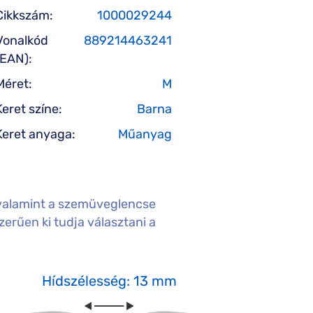
Cikkszám:
1000029244
Vonalkód
889214463241
(EAN):
Méret:
M
Keret színe:
Barna
Keret anyaga:
Műanyag
valamint a szemüveglencse
erűen ki tudja választani a
Hídszélesség: 13 mm