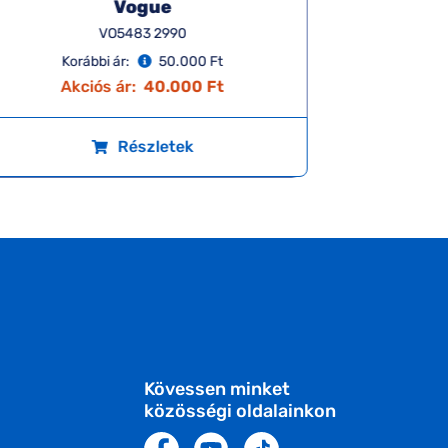
Vogue
VO5483 2990
Korábbi ár:
50.000 Ft
K
Akciós ár:
40.000 Ft
A
Részletek
Kövessen minket
közösségi oldalainkon