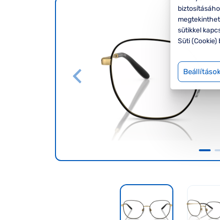
biztosításáh
megtekinthete
sütikkel kapc
Süti (Cookie) 
Beállításo