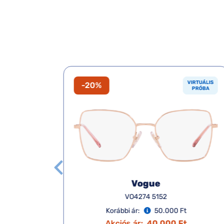
VIRTUÁLIS
VIRTUÁLIS
-20%
PRÓBA
PRÓBA
Vogue
VO4274 5152
Korábbi ár:
50.000 Ft
t
Akciós ár:
40.000 Ft