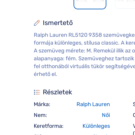
Ismertető
Ralph Lauren RL5120 9358 szemüvegker
formája különleges, stílusa classic. A kere
A szemüveg mérete: M. Remekül illik az o
alapanyaga: fém. Szemüveghez tartozik e
fel otthonából virtuális tükör segítségé
érhető el.
Részletek
Márka:
Ralph Lauren
Nem:
Női
Keretforma:
Különleges