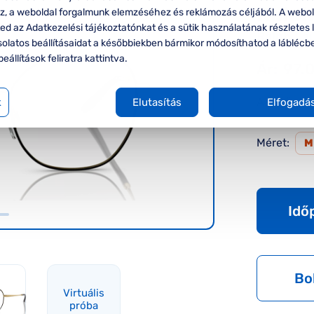
Ralph
oz, a weboldal forgalmunk elemzéséhez és reklámozás céljából. A webo
VIRTUÁLIS
PRÓBA
d az Adatkezelési tájékoztatónkat és a sütik használatának részletes l
Ralph La
solatos beállításaidat a későbbiekben bármikor módosíthatod a láblécb
beállítások feliratra kattintva.
Ár:
97.
A feltűnte
k
Elutasítás
Elfogadá
Méret:
Idő
Bo
Virtuális
próba