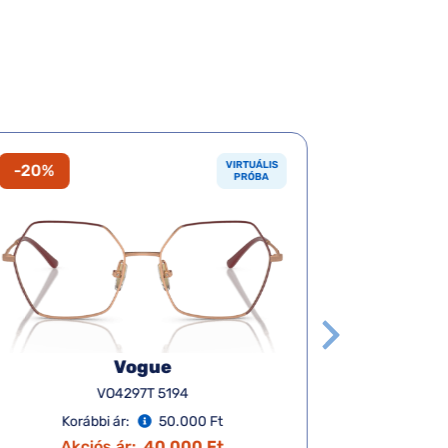
VIRTUÁLIS
-20%
-20%
PRÓBA
Vogue
VO4297T 5194
Korábbi ár:
50.000 Ft
Ko
Akciós ár:
40.000 Ft
A