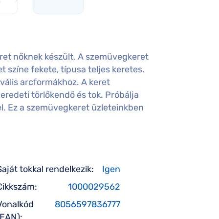
et nőknek készült. A szemüvegkeret
t színe fekete, típusa teljes keretes.
vális arcformákhoz. A keret
redeti törlőkendő és tok. Próbálja
vel. Ez a szemüvegkeret üzleteinkben
Saját tokkal rendelkezik:
Igen
Cikkszám:
1000029562
Vonalkód
8056597836777
(EAN):