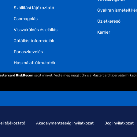
Szállítási tájékoztató
Gyakran ismételt ké
Csomagolás
Üzletkereső
Visszaküldés és elállás
Karrier
Jótállási információk
Panaszkezelés
Használati útmutatók
astercard RiskRecon
segít minket. Védje meg magát Ön is a Mastercard kibervédelmi kiso
si tájékoztató
Akadálymentességi nyilatkozat
Jogi nyilatkozat