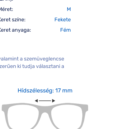
Méret:
M
Keret színe:
Fekete
Keret anyaga:
Fém
valamint a szemüveglencse
erűen ki tudja választani a
Hídszélesség: 17 mm