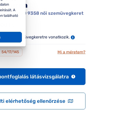
 Lauren
ldalon
eírását. A
uren RL5120 9358 női szemüvegkeret
en található
000 Ft
tett ár a szemüvegkeretre vonatkozik.
s
Mi a méretem?
M
54/17/145
pontfoglalás látásvizsgálatra
lti elérhetőség ellenőrzése