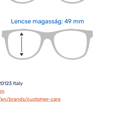
Lencse magasság: 49 mm
20123 Italy
en
m/en/brands/customer-care