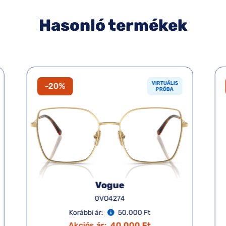
Hasonló termékek
VIRTUÁLIS
-20%
PRÓBA
Vogue
0VO4274
Korábbi ár:
50.000 Ft
Akciós ár:
40.000 Ft