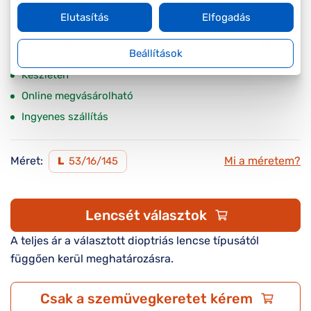
36.000 Ft
Akciós ár:
Elutasítás
Elfogadás
A feltűntetett ár a szemüvegkeretre vonatkozik.
Beállítások
Készleten
Online megvásárolható
Ingyenes szállítás
Méret:
Mi a méretem?
L
53/16/145
Lencsét választok
A teljes ár a választott dioptriás lencse típusától
függően kerül meghatározásra.
Csak a szemüvegkeretet kérem