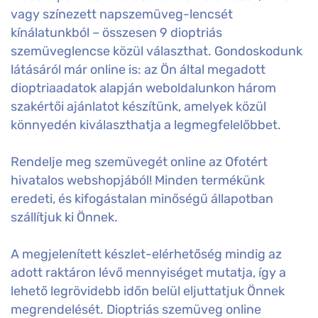
vagy színezett napszemüveg-lencsét
kínálatunkból – összesen 9 dioptriás
szemüveglencse közül választhat. Gondoskodunk
látásáról már online is: az Ön által megadott
dioptriaadatok alapján weboldalunkon három
szakértői ajánlatot készítünk, amelyek közül
könnyedén kiválaszthatja a legmegfelelőbbet.
Rendelje meg szemüvegét online az Ofotért
hivatalos webshopjából! Minden termékünk
eredeti, és kifogástalan minőségű állapotban
szállítjuk ki Önnek.
A megjelenített készlet-elérhetőség mindig az
adott raktáron lévő mennyiséget mutatja, így a
lehető legrövidebb időn belül eljuttatjuk Önnek
megrendelését. Dioptriás szemüveg online