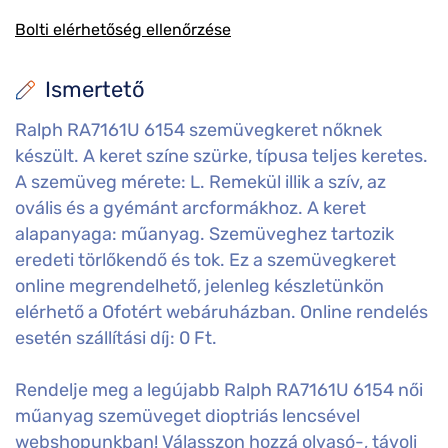
Bolti elérhetőség ellenőrzése
Ismertető
Ralph RA7161U 6154 szemüvegkeret nőknek
készült. A keret színe szürke, típusa teljes keretes.
A szemüveg mérete: L. Remekül illik a szív, az
ovális és a gyémánt arcformákhoz. A keret
alapanyaga: műanyag. Szemüveghez tartozik
eredeti törlőkendő és tok. Ez a szemüvegkeret
online megrendelhető, jelenleg készletünkön
elérhető a Ofotért webáruházban. Online rendelés
esetén szállítási díj: 0 Ft.
Rendelje meg a legújabb Ralph RA7161U 6154 női
műanyag szemüveget dioptriás lencsével
webshopunkban! Válasszon hozzá olvasó-, távoli