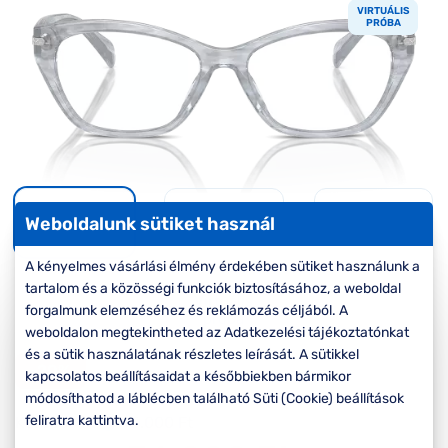
Komplett 20%
Blog
á
VIRTUÁLIS
minden
PRÓBA
G
szemüvegekre
zletek
k
Seen Belépőár
T
ajánlat
c
Weboldalunk sütiket használ
A kényelmes vásárlási élmény érdekében sütiket használunk a
tartalom és a közösségi funkciók biztosításához, a weboldal
Virtuális
forgalmunk elemzéséhez és reklámozás céljából. A
próba
weboldalon megtekintheted az Adatkezelési tájékoztatónkat
és a sütik használatának részletes leírását. A sütikkel
-20%
kapcsolatos beállításaidat a későbbiekben bármikor
módosíthatod a láblécben található Süti (Cookie) beállítások
feliratra kattintva.
Korábbi ár:
45.000 Ft