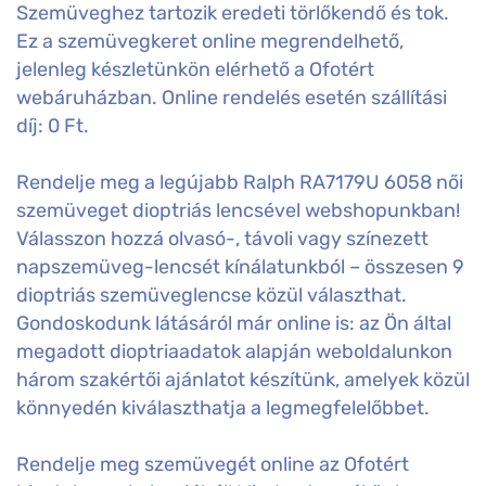
Szemüveghez tartozik eredeti törlőkendő és tok.
Ez a szemüvegkeret online megrendelhető,
jelenleg készletünkön elérhető a Ofotért
webáruházban. Online rendelés esetén szállítási
díj: 0 Ft.
Rendelje meg a legújabb Ralph RA7179U 6058 női
szemüveget dioptriás lencsével webshopunkban!
Válasszon hozzá olvasó-, távoli vagy színezett
napszemüveg-lencsét kínálatunkból – összesen 9
dioptriás szemüveglencse közül választhat.
Gondoskodunk látásáról már online is: az Ön által
megadott dioptriaadatok alapján weboldalunkon
három szakértői ajánlatot készítünk, amelyek közül
könnyedén kiválaszthatja a legmegfelelőbbet.
Rendelje meg szemüvegét online az Ofotért