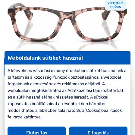
Komplett 20%
Blog
á
VIRTUÁLIS
minden
PRÓBA
G
szemüvegekre
zletek
k
Seen Belépőár
T
ajánlat
c
Weboldalunk sütiket használ
Virtuális
próba
A kényelmes vásárlási élmény érdekében sütiket használunk a
tartalom és a közösségi funkciók biztosításához, a weboldal
forgalmunk elemzéséhez és reklámozás céljából. A
-20%
weboldalon megtekintheted az Adatkezelési tájékoztatónkat
és a sütik használatának részletes leírását. A sütikkel
kapcsolatos beállításaidat a későbbiekben bármikor
Korábbi ár:
45.000 Ft
módosíthatod a láblécben található Süti (Cookie) beállítások
36.000 Ft
Akciós ár:
feliratra kattintva.
A feltűntetett ár a szemüvegkeretre vonatkozik.
Elutasítás
Elfogadás