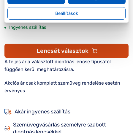
Készleten
Beállítások
Online megvásárolható
Ingyenes szállítás
Lencsét választok
A teljes ár a választott dioptriás lencse típusától
függően kerül meghatározásra.
Akciós ár csak komplett szemüveg rendelése esetén
érvényes.
Akár ingyenes szállítás
Szemüvegvásárlás személyre szabott
dioptriás lencsékkel