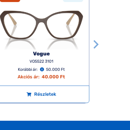
Vogue
VO5522 3101
Korábbi ár:
50.000 Ft
Ko
Akciós ár:
40.000 Ft
A
Részletek