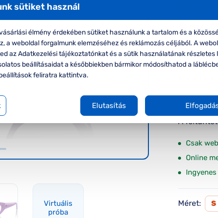
-20%
nk sütiket használ
VIRTUÁLIS
PRÓBA
Ray-
ásárlási élmény érdekében sütiket használunk a tartalom és a közössé
Ray-Ban 
oz, a weboldal forgalmunk elemzéséhez és reklámozás céljából. A webo
d az Adatkezelési tájékoztatónkat és a sütik használatának részletes l
szemüve
solatos beállításaidat a későbbiekben bármikor módosíthatod a láblécb
beállítások feliratra kattintva.
Korábbi ár:
Akciós 
k
Elutasítás
Elfogadá
A feltűnte
Csak web
Online m
Ingyenes 
Méret:
Virtuális
S
próba