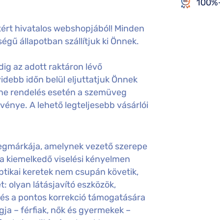
100%-
ért hivatalos webshopjából! Minden
égű állapotban szállítjuk ki Önnek.
ig az adott raktáron lévő
idebb időn belül eljuttatjuk Önnek
ine rendelés esetén a szemüveg
gvénye. A lehető legteljesebb vásárlói
egmárkája, amelynek vezető szerepe
 a kiemelkedő viselési kényelmen
optikai keretek nem csupán követik,
: olyan látásjavító eszközök,
és a pontos korrekció támogatására
gja – férfiak, nők és gyermekek –