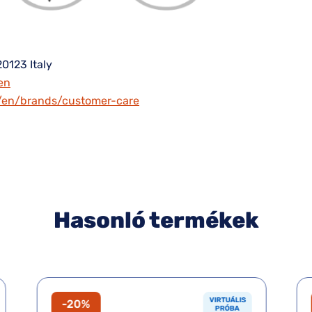
20123 Italy
en
m/en/brands/customer-care
Hasonló termékek
VIRTUÁLIS
-20%
PRÓBA