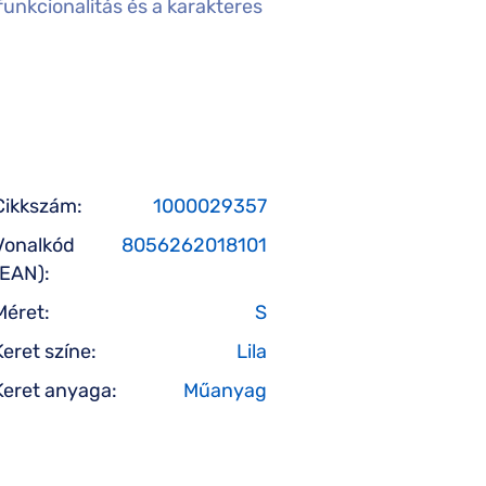
unkcionalitás és a karakteres
Cikkszám:
1000029357
Vonalkód
8056262018101
(EAN):
Méret:
S
Keret színe:
Lila
Keret anyaga:
Műanyag