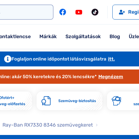
l
Szemüveglencsék
Ralph
Ray-Ban
Regi
Kontaktlencse
Tommy Hilfiger
Guess
l
Márkaismertető
Emporio Armani
Armani Exchange
ontaktlencse
Márkák
Szolgáltatások
Blog
Üzl
Ray-Ban
Ralph Lauren
Armani Exchange
További márkáink
Foglaljon online időpontot látásvizsgálatra
itt.
Jimmy Choo
nline: akár 50% keretekre és 20% lencsékre*
Megnézem
További márkáink megtekintése
Kollekciók
Ofotért+
Szemüveg-biztosítás
eg-előfizetés
sz
Komplett 20% minden szemüvege
Seen Belépőár ajánlat
Ray-Ban RX7330 8346 szemüvegkeret