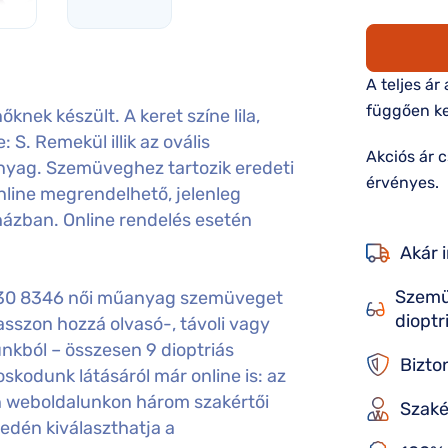
A teljes ár
függően ke
ek készült. A keret színe lila,
 S. Remekül illik az ovális
Akciós ár 
nyag. Szemüveghez tartozik eredeti
érvényes.
nline megrendelhető, jelenleg
házban. Online rendelés esetén
Akár 
Szemü
330 8346 női műanyag szemüveget
dioptr
sszon hozzá olvasó-, távoli vagy
nkból – összesen 9 dioptriás
Bizto
kodunk látásáról már online is: az
án weboldalunkon három szakértői
Szaké
edén kiválaszthatja a