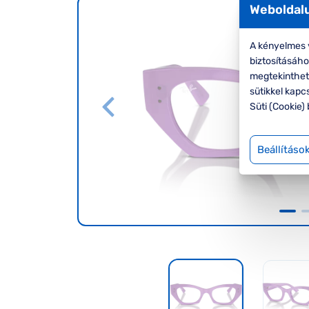
Weboldalu
A kényelmes v
biztosításáh
megtekinthete
sütikkel kapc
Süti (Cookie) 
Beállításo