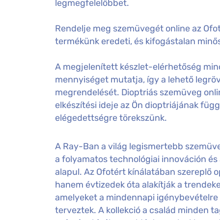
legmegfelelőbbet.
Rendelje meg szemüvegét online az Ofot
termékünk eredeti, és kifogástalan minős
A megjelenített készlet-elérhetőség mind
mennyiséget mutatja, így a lehető legröv
megrendelését. Dioptriás szemüveg onl
elkészítési ideje az Ön dioptriájának füg
elégedettségre törekszünk.
A Ray-Ban a világ legismertebb szemüv
a folyamatos technológiai innováción és
alapul. Az Ofotért kínálatában szereplő 
hanem évtizedek óta alakítják a trendeket
amelyeket a mindennapi igénybevételre 
terveztek. A kollekció a család minden ta