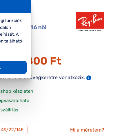
Ban
gi funkciók
RX7330 8346 női
ldalon
eírását. A
gkeret
en található
56.000 Ft
44.800 Ft
ár:
s
tett ár a szemüvegkeretre vonatkozik.
shop készleten
egvásárolható
szállítás
Mi a méretem?
49/22/145