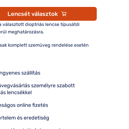
Lencsét választok
 a választott dioptriás lencse típusától
rül meghatározásra.
csak komplett szemüveg rendelése esetén
ingyenes szállítás
vegvásárlás személyre szabott
iás lencsékkel
nságos online fizetés
rtelem és eredetiség