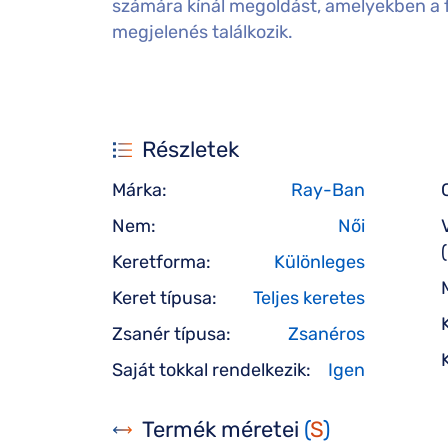
számára kínál megoldást, amelyekben a f
megjelenés találkozik.
Részletek
Márka:
Ray-Ban
Nem:
Női
Keretforma:
Különleges
Keret típusa:
Teljes keretes
Zsanér típusa:
Zsanéros
Saját tokkal rendelkezik:
Igen
Termék méretei
(
S
)