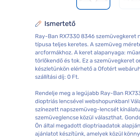
Ismertető
Ray-Ban RX7330 8346 szemüvegkeret nőkn
típusa teljes keretes. A szemüveg mérete:
arcformákhoz. A keret alapanyaga: műa
törlőkendő és tok. Ez a szemüvegkeret o
készletünkön elérhető a Ofotért webáru
szállítási díj: 0 Ft.
Rendelje meg a legújabb Ray-Ban RX7
dioptriás lencsével webshopunkban! Vála
színezett napszemüveg-lencsét kínálatu
szemüveglencse közül választhat. Gondos
Ön által megadott dioptriaadatok alapj
ajánlatot készítünk, amelyek közül könny