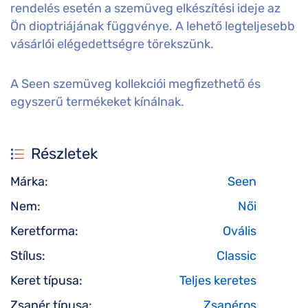
rendelés esetén a szemüveg elkészítési ideje az
Ön dioptriájának függvénye. A lehető legteljesebb
vásárlói elégedettségre törekszünk.
A Seen szemüveg kollekciói megfizethető és
egyszerű termékeket kínálnak.
Részletek
Márka:
Seen
Nem:
Női
Keretforma:
Ovális
Stílus:
Classic
Keret típusa:
Teljes keretes
Zsanér típusa:
Zsanéros