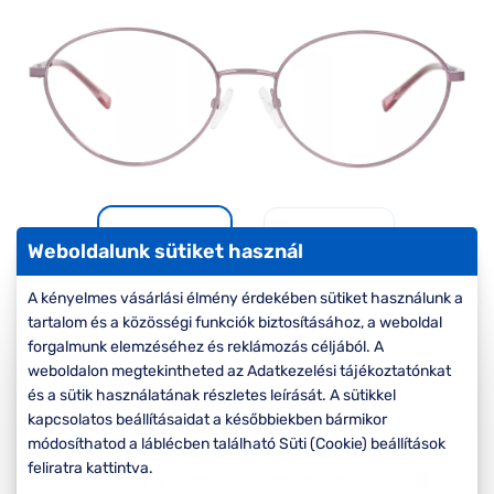
Komplett 20%
Blog
á
minden
G
szemüvegekre
zletek
k
Seen Belépőár
T
ajánlat
c
Weboldalunk sütiket használ
A kényelmes vásárlási élmény érdekében sütiket használunk a
tartalom és a közösségi funkciók biztosításához, a weboldal
-40%
forgalmunk elemzéséhez és reklámozás céljából. A
weboldalon megtekintheted az Adatkezelési tájékoztatónkat
Korábbi ár:
17.000 Ft
és a sütik használatának részletes leírását. A sütikkel
10.200 Ft
Akciós ár:
kapcsolatos beállításaidat a későbbiekben bármikor
módosíthatod a láblécben található Süti (Cookie) beállítások
feliratra kattintva.
A feltűntetett ár a szemüvegkeretre vonatkozik.