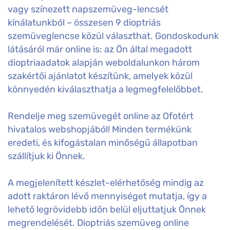
vagy színezett napszemüveg-lencsét
kínálatunkból – összesen 9 dioptriás
szemüveglencse közül választhat. Gondoskodunk
látásáról már online is: az Ön által megadott
dioptriaadatok alapján weboldalunkon három
szakértői ajánlatot készítünk, amelyek közül
könnyedén kiválaszthatja a legmegfelelőbbet.
Rendelje meg szemüvegét online az Ofotért
hivatalos webshopjából! Minden termékünk
eredeti, és kifogástalan minőségű állapotban
szállítjuk ki Önnek.
A megjelenített készlet-elérhetőség mindig az
adott raktáron lévő mennyiséget mutatja, így a
lehető legrövidebb időn belül eljuttatjuk Önnek
megrendelését. Dioptriás szemüveg online