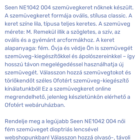
Seen NE1042 004 szemüvegkeret nőknek készült.
A szemüvegkeret formája ovális, stílusa classic. A
keret színe lila, típusa teljes keretes. A szemüveg
mérete: M. Remekül illik a szögletes, a szív, az
ovális és a gyémánt arcformákhoz. A keret
alapanyaga: fém. Óvja és védje Ön is szemüvegét
szemüveg-kiegészítőkkel és ápolószereinkkel – így
hosszú távon megelégedéssel használhatja új
szemüvegét. Válasszon hozzá szemüvegtokot és
törlőkendőt széles Ofotért szemüveg-kiegészítő
kínálatunkból! Ez a szemüvegkeret online
megrendelhető, jelenleg készletünkön elérhető a
Ofotért webáruházban.
Rendelje meg a legújabb Seen NE1042 004 női
fém szemüveget dioptriás lencsével
webshopunkban! Válasszon hozzá olvasó-, távoli