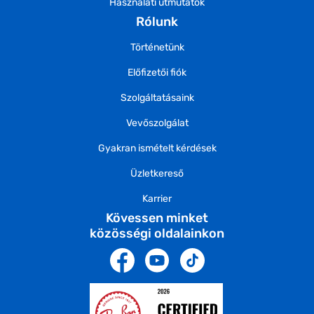
Használati útmutatók
Rólunk
Történetünk
Előfizetői fiók
Szolgáltatásaink
Vevőszolgálat
Gyakran ismételt kérdések
Üzletkereső
Karrier
Kövessen minket
közösségi oldalainkon