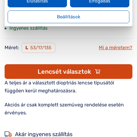
Elutasítás
Elfogadás
Készleten
Beállítások
Online megvásárolható
Ingyenes szállítás
Méret:
Mi a méretem?
L
53/17/135
Lencsét választok
A teljes ár a választott dioptriás lencse típusától
függően kerül meghatározásra.
Akciós ár csak komplett szemüveg rendelése esetén
érvényes.
Akár ingyenes szállítás