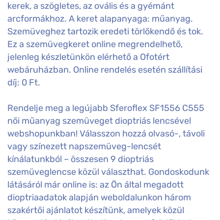
kerek, a szögletes, az ovális és a gyémánt
arcformákhoz. A keret alapanyaga: műanyag.
Szemüveghez tartozik eredeti törlőkendő és tok.
Ez a szemüvegkeret online megrendelhető,
jelenleg készletünkön elérhető a Ofotért
webáruházban. Online rendelés esetén szállítási
díj: 0 Ft.
Rendelje meg a legújabb Sferoflex SF1556 C555
női műanyag szemüveget dioptriás lencsével
webshopunkban! Válasszon hozzá olvasó-, távoli
vagy színezett napszemüveg-lencsét
kínálatunkból – összesen 9 dioptriás
szemüveglencse közül választhat. Gondoskodunk
látásáról már online is: az Ön által megadott
dioptriaadatok alapján weboldalunkon három
szakértői ajánlatot készítünk, amelyek közül