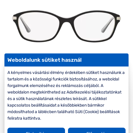
Komplett 20%
Blog
á
minden
G
szemüvegekre
zletek
k
Seen Belépőár
T
ajánlat
c
Weboldalunk sütiket használ
A kényelmes vásárlási élmény érdekében sütiket használunk a
tartalom és a közösségi funkciók biztosításához, a weboldal
forgalmunk elemzéséhez és reklámozás céljából. A
-20%
weboldalon megtekintheted az Adatkezelési tájékoztatónkat
és a sütik használatának részletes leírását. A sütikkel
Korábbi ár:
39.000 Ft
kapcsolatos beállításaidat a későbbiekben bármikor
31.200 Ft
módosíthatod a láblécben található Süti (Cookie) beállítások
Akciós ár:
feliratra kattintva.
A feltűntetett ár a szemüvegkeretre vonatkozik.