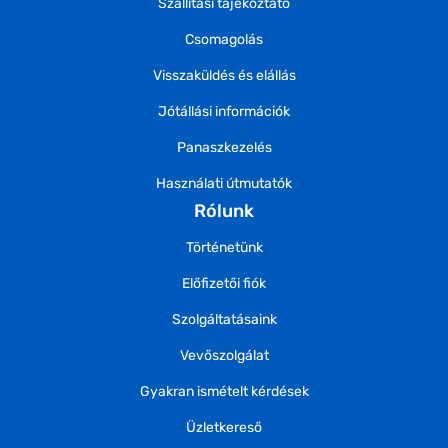
Szállítási tájékoztató
Csomagolás
Visszaküldés és elállás
Jótállási információk
Panaszkezelés
Használati útmutatók
Rólunk
Történetünk
Előfizetői fiók
Szolgáltatásaink
Vevőszolgálat
Gyakran ismételt kérdések
Üzletkereső