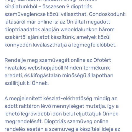
kínálatunkból – összesen 9 dioptriás
szemüveglencse közül választhat. Gondoskodunk
látásáról már online is: az Ön által megadott
dioptriaadatok alapján weboldalunkon három
szakértői ajánlatot készítünk, amelyek közül
könnyedén kiválaszthatja a legmegfelelőbbet.
Rendelje meg szemüvegét online az Ofotért
hivatalos webshopjából! Minden termékünk
eredeti, és kifogástalan minőségű állapotban
szállítjuk ki Önnek.
A megjelenített készlet-elérhetőség mindig az
adott raktáron lévő mennyiséget mutatja, így a
lehető legrövidebb időn belül eljuttatjuk Önnek
megrendelését. Dioptriás szemüveg online
rendelés esetén a szemüveg elkészítési ideje az