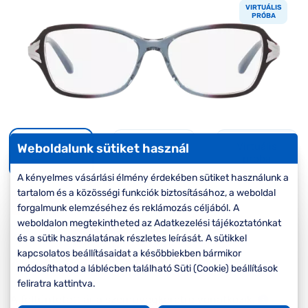
Komplett 20%
Blog
á
VIRTUÁLIS
minden
PRÓBA
G
szemüvegekre
zletek
k
Seen Belépőár
T
ajánlat
c
Virtuális
Weboldalunk sütiket használ
próba
A kényelmes vásárlási élmény érdekében sütiket használunk a
tartalom és a közösségi funkciók biztosításához, a weboldal
-20%
forgalmunk elemzéséhez és reklámozás céljából. A
weboldalon megtekintheted az Adatkezelési tájékoztatónkat
Korábbi ár:
39.000 Ft
és a sütik használatának részletes leírását. A sütikkel
kapcsolatos beállításaidat a későbbiekben bármikor
31.200 Ft
Akciós ár:
módosíthatod a láblécben található Süti (Cookie) beállítások
feliratra kattintva.
A feltűntetett ár a szemüvegkeretre vonatkozik.