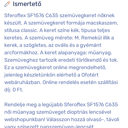
Ismertető
Sferoflex SF1576 C635 szemüvegkeret nőknek
készült. A szemüvegkeret formája macskaszem,
stílusa classic. A keret színe kék, típusa teljes
keretes. A szemüveg mérete: M. Remekül illik a
kerek, a szögletes, az ovális és a gyémánt
arcformákhoz. A keret alapanyaga: műanyag.
Szemüveghez tartozik eredeti törlőkendő és tok.
Ez a szemüvegkeret online megrendelhető,
jelenleg készletünkön elérhető a Ofotért
webáruházban. Online rendelés esetén szállítási
díj: 0 Ft.
Rendelje meg a legújabb Sferoflex SF1576 C635
női műanyag szemüveget dioptriás lencsével
webshopunkban! Válasszon hozzá olvasó-, távoli
vagy színezett napszemüveg-lencsét