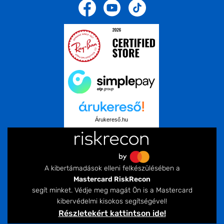
Árukereső.hu
A kibertámadások elleni felkészülésében a
Mastercard RiskRecon
segít minket. Védje meg magát Ön is a Mastercard
kibervédelmi kisokos segítségével!
Részletekért kattintson ide!