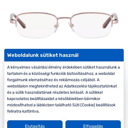
Komplett 20%
Blog
á
minden
G
szemüvegekre
zletek
k
Seen Belépőár
T
ajánlat
c
Weboldalunk sütiket használ
A kényelmes vásárlási élmény érdekében sütiket használunk a
tartalom és a közösségi funkciók biztosításához, a weboldal
forgalmunk elemzéséhez és reklámozás céljából. A
-20%
weboldalon megtekintheted az Adatkezelési tájékoztatónkat
és a sütik használatának részletes leírását. A sütikkel
Korábbi ár:
39.000 Ft
kapcsolatos beállításaidat a későbbiekben bármikor
módosíthatod a láblécben található Süti (Cookie) beállítások
31.200 Ft
Akciós ár:
feliratra kattintva.
A feltűntetett ár a szemüvegkeretre vonatkozik.
Elutasítás
Elfogadás