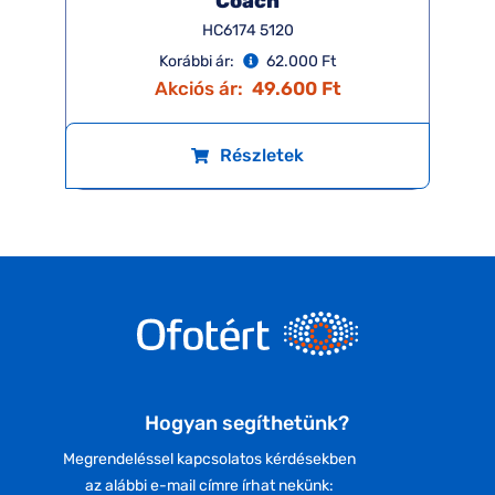
Coach
HC6174 5120
Korábbi ár:
62.000 Ft
Akciós ár:
49.600 Ft
Részletek
Hogyan segíthetünk?
Megrendeléssel kapcsolatos kérdésekben
az alábbi e-mail címre írhat nekünk: