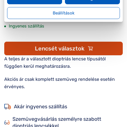
Készleten
Beállítások
Online megvásárolható
Ingyenes szállítás
Lencsét választok
A teljes ár a választott dioptriás lencse típusától
függően kerül meghatározásra.
Akciós ár csak komplett szemüveg rendelése esetén
érvényes.
Akár ingyenes szállítás
Szemüvegvásárlás személyre szabott
dioptriás lencsékkel