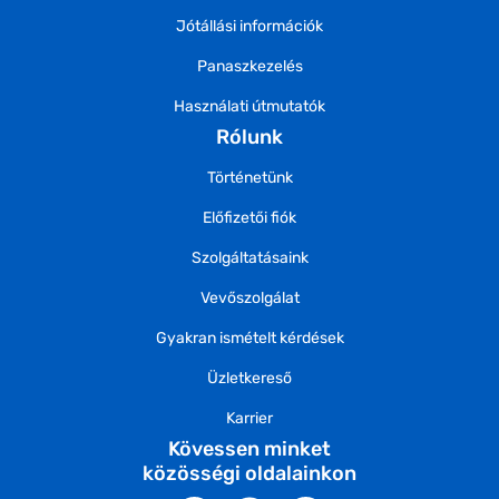
Jótállási információk
Panaszkezelés
Használati útmutatók
Rólunk
Történetünk
Előfizetői fiók
Szolgáltatásaink
Vevőszolgálat
Gyakran ismételt kérdések
Üzletkereső
Karrier
Kövessen minket
közösségi oldalainkon