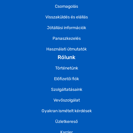
Csomagolás
Visszaküldés és elállás
Jótállási információk
Panaszkezelés
Használati útmutatók
Rólunk
Történetünk
Előfizetői fiók
Szolgáltatásaink
Vevőszolgálat
Gyakran ismételt kérdések
Üzletkereső
Karrier