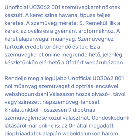
Unofficial UO3062 001 szemüvegkeret nőknek
készült. A keret színe havana, típusa teljes
keretes. A szemüveg mérete: S. Remekül illik a
kerek, az ovális és a gyémánt arcformákhoz. A
keret alapanyaga: műanyag. Szemüveghez
tartozik eredeti törlőkendő és tok. Ez a
szemüvegkeret online megrendelhető, jelenleg
készletünkön elérhető a Ofotért webáruházban.
Rendelje meg a legújabb Unofficial UO3062 001
női műanyag szemüveget dioptriás lencsével
webshopunkban! Válasszon hozzá olvasó-, távoli
vagy színezett napszemüveg-lencsét
kínálatunkból – összesen 9 dioptriás
szemüveglencse közül választhat. Gondoskodunk
látásáról már online is: az Ön által megadott
dioptriaadatok alapján weboldalunkon három