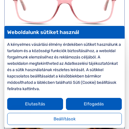
Weboldalunk sütiket használ
Seen
A kényelmes vásárlási élmény érdekében sütiket használunk a
SNIF10 PP
tartalom és a közösségi funkciók biztosításához, a weboldal
Készleten
forgalmunk elemzéséhez és reklámozás céljából. A
Korábbi ár:
17.000 Ft
weboldalon megtekintheted az Adatkezelési tájékoztatónkat
Akciós ár:
8.500 Ft
és a sütik használatának részletes leírását. A sütikkel
kapcsolatos beállításaidat a későbbiekben bármikor
módosíthatod a láblécben található Süti (Cookie) beállítások
Részletek
feliratra kattintva.
Elutasítás
Elfogadás
-50%
Beállítások