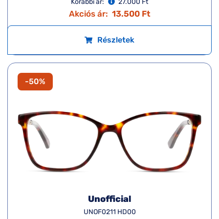
Korábbi ár:
27.000 Ft
Akciós ár:
13.500 Ft
Részletek
-50%
Unofficial
UNOF0211 HD00