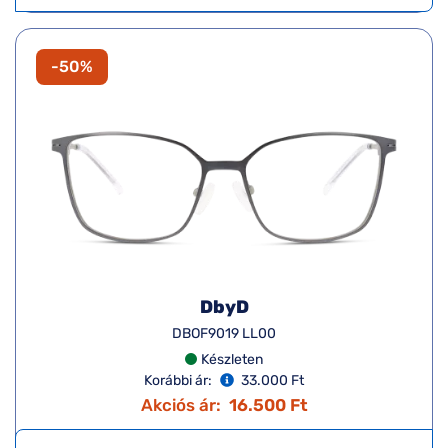
-50%
DbyD
DBOF9019 LL00
Készleten
Korábbi ár:
33.000 Ft
Akciós ár:
16.500 Ft