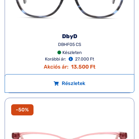
DbyD
DBHF05 CS
Készleten
Korábbi ár:
27.000 Ft
Akciós ár:
13.500 Ft
Részletek
-50%