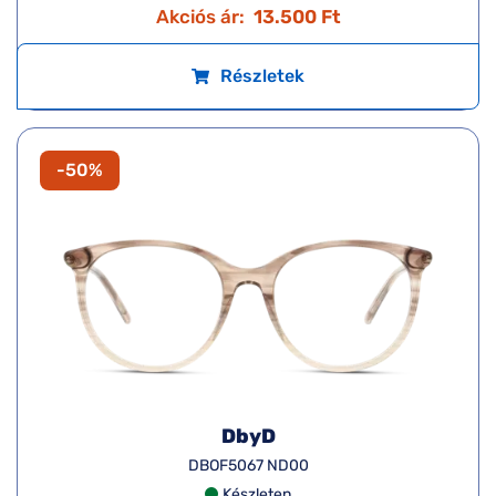
Akciós ár:
13.500 Ft
Részletek
-50%
DbyD
DBOF5067 ND00
Készleten