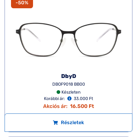
-50%
DbyD
DBOF9018 BB00
Készleten
Korábbi ár:
33.000 Ft
Akciós ár:
16.500 Ft
Részletek