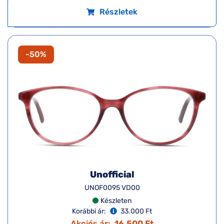
Részletek
-50%
Unofficial
UNOF0095 VD00
Készleten
Korábbi ár:
33.000 Ft
Akciós ár:
16.500 Ft