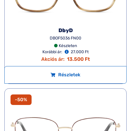
DbyD
DBOF5036 FN00
Készleten
Korábbi ár:
27.000 Ft
Akciós ár:
13.500 Ft
Részletek
-50%