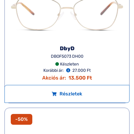
DbyD
DBOF5073 DH00
Készleten
Korábbi ár:
27.000 Ft
Akciós ár:
13.500 Ft
Részletek
-50%