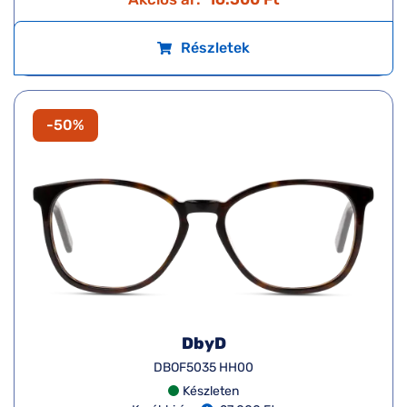
Részletek
-50%
DbyD
DBOF5035 HH00
Készleten