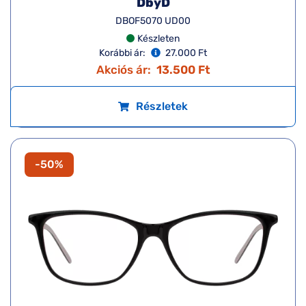
DbyD
DBOF5070 UD00
Készleten
Korábbi ár:
27.000 Ft
Akciós ár:
13.500 Ft
Részletek
-50%