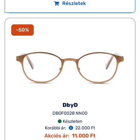
Részletek
-50%
DbyD
DBOF0028 NN00
Készleten
Korábbi ár:
22.000 Ft
Akciós ár:
11.000 Ft