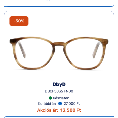
-50%
DbyD
DBOF5035 FN00
Készleten
Korábbi ár:
27.000 Ft
Akciós ár:
13.500 Ft