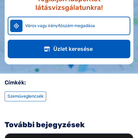
látásvizsgálatunkra!
Üzlet keresése
Címkék:
Szemüveglencsék
További bejegyzések