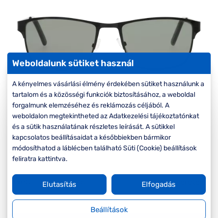
Komplett 20%
Blog
á
minden
G
szemüvegekre
zletek
k
Seen Belépőár
T
ajánlat
c
Weboldalunk sütiket használ
A kényelmes vásárlási élmény érdekében sütiket használunk a
tartalom és a közösségi funkciók biztosításához, a weboldal
forgalmunk elemzéséhez és reklámozás céljából. A
weboldalon megtekintheted az Adatkezelési tájékoztatónkat
és a sütik használatának részletes leírását. A sütikkel
kapcsolatos beállításaidat a későbbiekben bármikor
módosíthatod a láblécben található Süti (Cookie) beállítások
Ár:
12.090 Ft
feliratra kattintva.
Méret:
Mi a méretem?
M
55/18/145
Elutasítás
Elfogadás
Beállítások