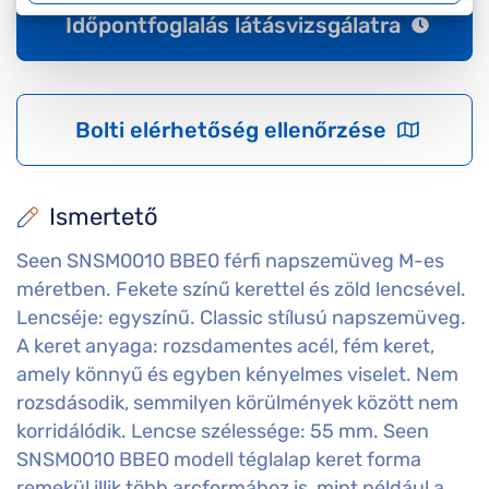
Időpontfoglalás látásvizsgálatra
Bolti elérhetőség ellenőrzése
Ismertető
Seen SNSM0010 BBE0 férfi napszemüveg M-es
méretben. Fekete színű kerettel és zöld lencsével.
Lencséje: egyszínű. Classic stílusú napszemüveg.
A keret anyaga: rozsdamentes acél, fém keret,
amely könnyű és egyben kényelmes viselet. Nem
rozsdásodik, semmilyen körülmények között nem
korridálódik. Lencse szélessége: 55 mm. Seen
SNSM0010 BBE0 modell téglalap keret forma
remekül illik több arcformához is, mint például a