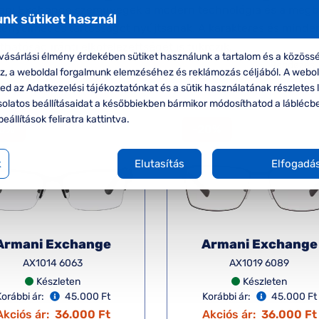
ani Exchange szemüvegek a modern technológia és a megbíz
nk sütiket használ
 kényelmet és tartósságot nyújtsanak. A karakteres és mind
thatóság iránti elkötelezettségét is tükrözik.
ásárlási élmény érdekében sütiket használunk a tartalom és a közössé
Rendezés
oz, a weboldal forgalmunk elemzéséhez és reklámozás céljából. A webo
d az Adatkezelési tájékoztatónkat és a sütik használatának részletes l
solatos beállításaidat a későbbiekben bármikor módosíthatod a láblécb
beállítások feliratra kattintva.
20%
-20%
k
Elutasítás
Elfogadá
Armani Exchange
Armani Exchange
AX1014 6063
AX1019 6089
Készleten
Készleten
orábbi ár:
45.000 Ft
Korábbi ár:
45.000 Ft
Akciós ár:
36.000 Ft
Akciós ár:
36.000 Ft