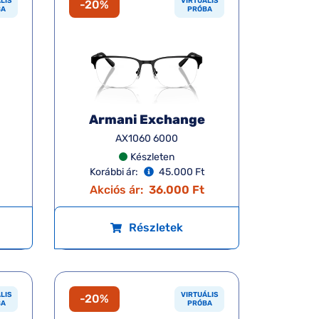
LIS
VIRTUÁLIS
-20%
BA
PRÓBA
Armani Exchange
AX1060 6000
Készleten
Korábbi ár:
45.000 Ft
Akciós ár:
36.000 Ft
Részletek
LIS
VIRTUÁLIS
-20%
BA
PRÓBA