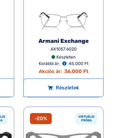
Armani Exchange
AX1057 6020
Készleten
Korábbi ár:
45.000 Ft
Akciós ár:
36.000 Ft
Részletek
LIS
VIRTUÁLIS
-20%
BA
PRÓBA