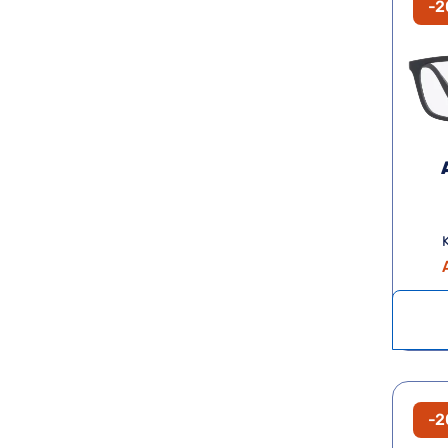
-
K
-