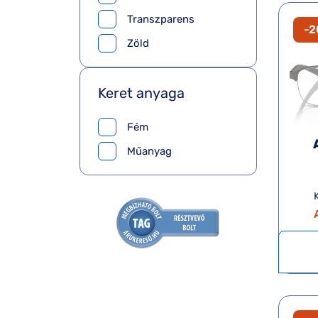
Transzparens
-
Zöld
Keret anyaga
Fém
Műanyag
K