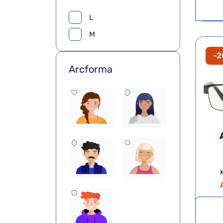
L
M
-
Arcforma
K