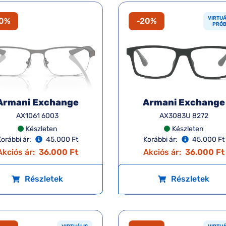
VIRTUÁ
20%
-20%
PRÓ
Armani Exchange
Armani Exchange
AX1061 6003
AX3083U 8272
Készleten
Készleten
orábbi ár:
45.000 Ft
Korábbi ár:
45.000 Ft
Akciós ár:
36.000 Ft
Akciós ár:
36.000 Ft
Részletek
Részletek