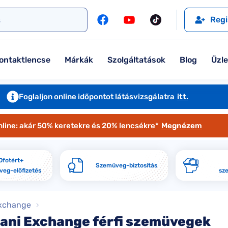
l
Szemüveglencsék
Ralph
Ray-Ban
Regi
Kontaktlencse
Tommy Hilfiger
Guess
l
Márkaismertető
Emporio Armani
Armani Exchange
ontaktlencse
Márkák
Szolgáltatások
Blog
Üzl
Ray-Ban
Ralph Lauren
Armani Exchange
További márkáink
Foglaljon online időpontot látásvizsgálatra
itt.
Jimmy Choo
nline: akár 50% keretekre és 20% lencsékre*
Megnézem
További márkáink megtekintése
Kollekciók
Ofotért+
Szemüveg-biztosítás
eg-előfizetés
sz
Komplett 20% minden szemüvege
Seen Belépőár ajánlat
xchange
ani Exchange férfi szemüvegek