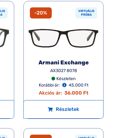
LIS
VIRTUÁLIS
-20%
BA
PRÓBA
Armani Exchange
AX3027 8078
Készleten
Korábbi ár:
45.000 Ft
Akciós ár:
36.000 Ft
Részletek