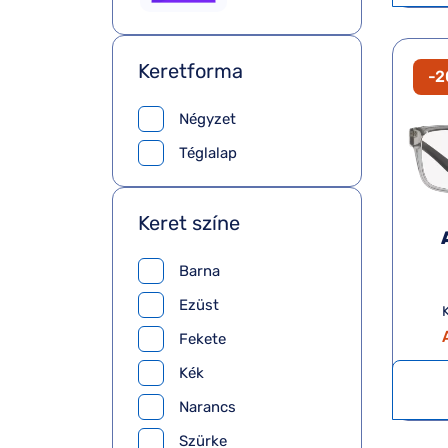
Keretforma
-
Négyzet
Téglalap
Keret színe
Barna
Ezüst
K
Fekete
Kék
Narancs
Szürke