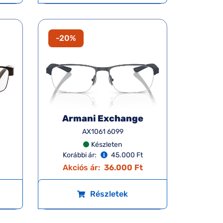
-20%
Armani Exchange
AX1061 6099
Készleten
Korábbi ár:
45.000 Ft
Akciós ár:
36.000 Ft
Részletek