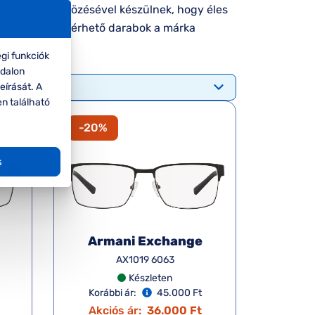
hatóság ötvözésével készülnek, hogy éles
enki számára elérhető darabok a márka
gi funkciók
ldalon
eírását. A
en található
-20%
s
Armani Exchange
AX1019 6063
Készleten
Korábbi ár:
45.000 Ft
Akciós ár:
36.000 Ft