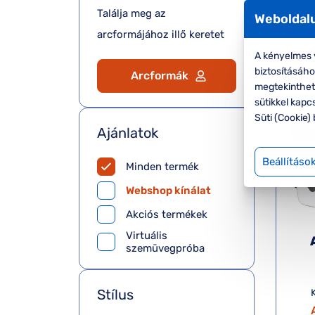
Az Arm
Találja meg az
Weboldalu
látást,
arcformájához illő keretet
fenntar
A kényelmes v
biztosításáh
Arcformák
megtekinthete
sütikkel kapc
Süti (Cookie) 
-
Ajánlatok
Beállításo
Minden termék
Webshop kínálat
Akciós termékek
Virtuális
szemüvegpróba
Stílus
K